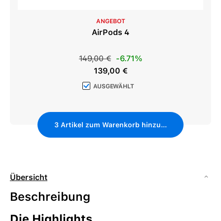
ANGEBOT
AirPods 4
Regulärer Preis:
149,00 €
-6.71%
Verkaufspreis:
139,00 €
AUSGEWÄHLT
3
Artikel zum Warenkorb hinzufügen
Übersicht
Beschreibung
Die Highlights.