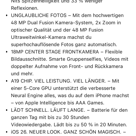
Nits Spitzenhelligkeit und 33 % weniger
Reflexionen.
UNGLAUBLICHE FOTOS − Mit dem hochwertigen
48 MP Dual Fusion Kamera-System, 2x Zoom in
optischer Qualität und der 48 MP Fusion
Ultraweitwinkel-Kamera machst du
superhochauflösende Fotos ganz automatisch.
18MP CENTER STAGE FRONTKAMERA − Flexible
Bildausschnitte. Smarte Gruppenselfies, Videos mit
doppelter Aufnahme von Front- und Rückkamera
und mehr.
A19 CHIP. VIEL LEISTUNG. VIEL LÄNGER. − Mit
einer 5‑Core GPU unterstützt die verbesserte
Neural Engine alles, was du auf dem iPhone machst
– von Apple Intelligence bis AAA Games.
LÄDT SCHNELL. LÄUFT LANGE. − Batterie für den
ganzen Tag mit bis zu 30 Stunden
Videowiedergabe. Lädt bis zu 50 % in 20 Minuten.
iOS 26. NEUER LOOK. GANZ SCHÖN MAGISCH. −