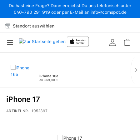
Du hast eine Frage? Dann erreichst Du uns telefonisch unter
Zum Hauptinhalt springen
040-790 291 919 oder per E-Mail an info@comspot.de
Standort auswählen
War
iPhone 16e
Ab 569,00 €
iPhone 17
ARTIKELNR.:
1052397
Bildergalerie überspringen