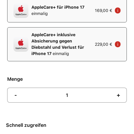
AppleCare+ für iPhone 17
169,00 €
i
einmalig
AppleCare+ inklusive
Absicherung gegen
229,00 €
i
Diebstahl und Verlust für
iPhone 17
einmalig
Menge
-
+
Schnell zugreifen