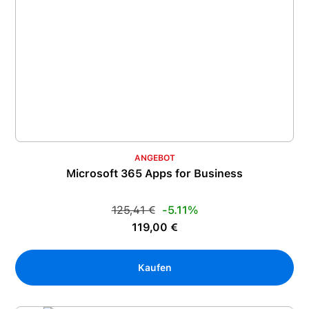
ANGEBOT
Microsoft 365 Apps for Business
Regulärer Preis:
125,41 €
-5.11%
Verkaufspreis:
119,00 €
Kaufen