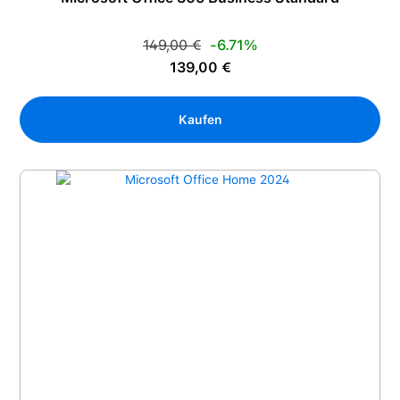
Regulärer Preis:
149,00 €
-6.71%
Verkaufspreis:
139,00 €
Kaufen