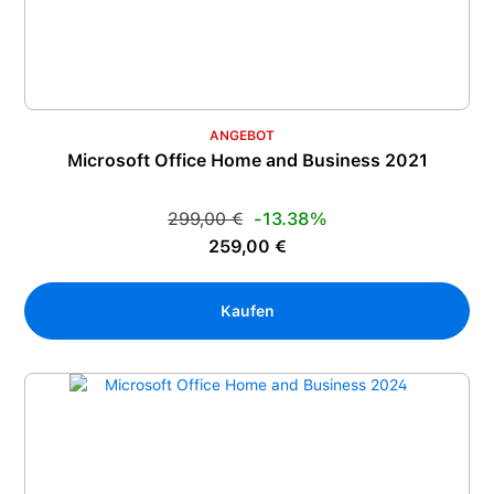
ANGEBOT
Microsoft Office Home and Business 2021
Regulärer Preis:
299,00 €
-13.38%
Verkaufspreis:
259,00 €
Kaufen