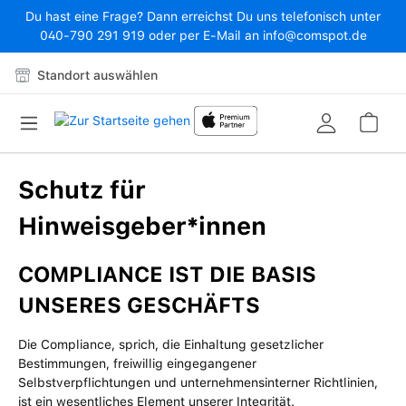
Du hast eine Frage? Dann erreichst Du uns telefonisch unter
Zum Hauptinhalt springen
040-790 291 919 oder per E-Mail an info@comspot.de
Standort auswählen
War
Schutz für
Hinweisgeber*innen
COMPLIANCE IST DIE BASIS
UNSERES GESCHÄFTS
Die Compliance, sprich, die Einhaltung gesetzlicher
Bestimmungen, freiwillig eingegangener
Selbstverpflichtungen und unternehmensinterner Richtlinien,
ist ein wesentliches Element unserer Integrität.