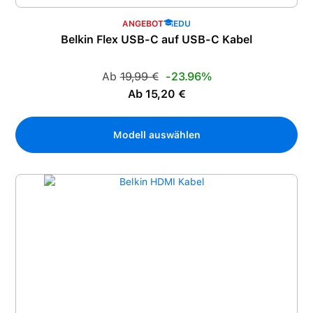
ANGEBOT
EDU
Belkin Flex USB-C auf USB-C Kabel
Regulärer Preis:
Ab
19,99 €
-23.96%
Verkaufspreis:
Ab 15,20 €
Modell auswählen