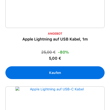
ANGEBOT
Apple Lightning auf USB Kabel, 1m
Regulärer Preis:
25,00 €
-80%
Verkaufspreis:
5,00 €
Kaufen