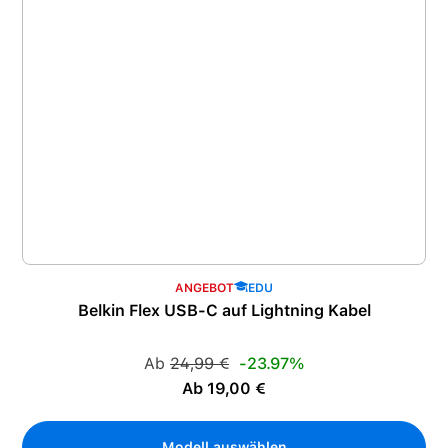
ANGEBOT
EDU
Belkin Flex USB-C auf Lightning Kabel
Regulärer Preis:
Ab
24,99 €
-23.97%
Verkaufspreis:
Ab 19,00 €
Modell auswählen