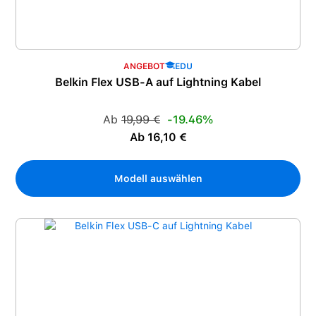
ANGEBOT
EDU
Belkin Flex USB-A auf Lightning Kabel
Regulärer Preis:
Ab
19,99 €
-19.46%
Verkaufspreis:
Ab 16,10 €
Modell auswählen