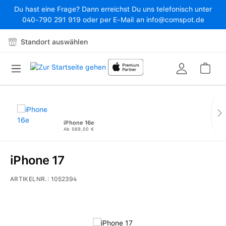
Du hast eine Frage? Dann erreichst Du uns telefonisch unter
Zum Hauptinhalt springen
040-790 291 919 oder per E-Mail an info@comspot.de
Standort auswählen
War
iPhone 16e
Ab 569,00 €
iPhone 17
ARTIKELNR.:
1052394
Bildergalerie überspringen