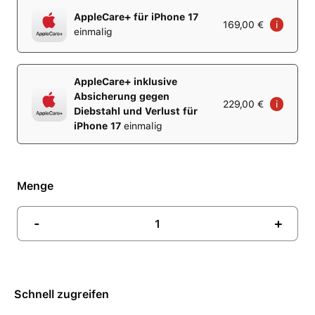
AppleCare+ für iPhone 17
169,00 €
i
einmalig
AppleCare+ inklusive
Absicherung gegen
229,00 €
i
Diebstahl und Verlust für
iPhone 17
einmalig
Menge
-
+
Schnell zugreifen