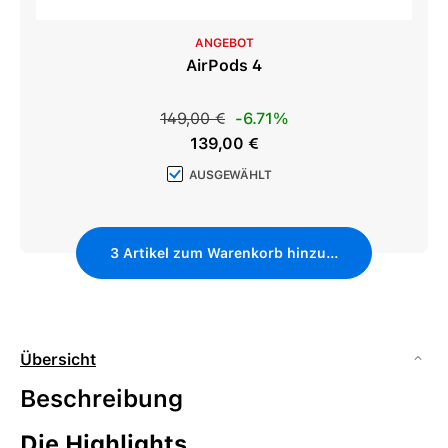
ANGEBOT
AirPods 4
Regulärer Preis:
149,00 €
-6.71%
Verkaufspreis:
139,00 €
AUSGEWÄHLT
3
Artikel zum Warenkorb hinzufügen
Übersicht
Beschreibung
Die Highlights.