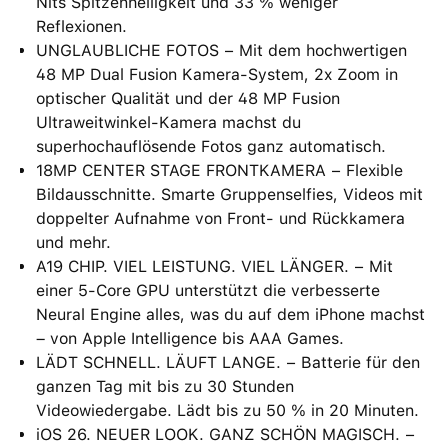
Nits Spitzenhelligkeit und 33 % weniger
Reflexionen.
UNGLAUBLICHE FOTOS − Mit dem hochwertigen
48 MP Dual Fusion Kamera-System, 2x Zoom in
optischer Qualität und der 48 MP Fusion
Ultraweitwinkel-Kamera machst du
superhochauflösende Fotos ganz automatisch.
18MP CENTER STAGE FRONTKAMERA − Flexible
Bildausschnitte. Smarte Gruppenselfies, Videos mit
doppelter Aufnahme von Front- und Rückkamera
und mehr.
A19 CHIP. VIEL LEISTUNG. VIEL LÄNGER. − Mit
einer 5‑Core GPU unterstützt die verbesserte
Neural Engine alles, was du auf dem iPhone machst
– von Apple Intelligence bis AAA Games.
LÄDT SCHNELL. LÄUFT LANGE. − Batterie für den
ganzen Tag mit bis zu 30 Stunden
Videowiedergabe. Lädt bis zu 50 % in 20 Minuten.
iOS 26. NEUER LOOK. GANZ SCHÖN MAGISCH. −