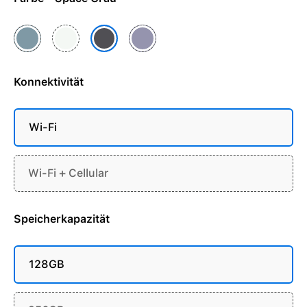
Blau
Polarstern
Violett
Space Grau
Konnektivität
Wi-Fi
Wi-Fi + Cellular
Speicherkapazität
128GB