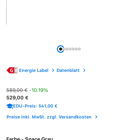
Energie Label
Datenblatt
Verkaufspreis:
Regulärer Preis:
589,00 €
-10.19%
529,00 €
EDU-Preis: 541,00 €
Preise inkl. MwSt. zzgl. Versandkosten
Farbe - Space Grau