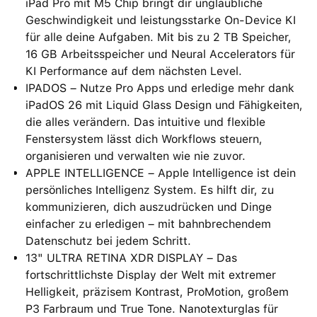
iPad Pro mit M5 Chip bringt dir unglaubliche
Geschwindigkeit und leistungsstarke On‑Device KI
für alle deine Aufgaben. Mit bis zu 2 TB Speicher,
16 GB Arbeitsspeicher und Neural Accelerators für
KI Performance auf dem nächsten Level.
IPADOS – Nutze Pro Apps und erledige mehr dank
iPadOS 26 mit Liquid Glass Design und Fähigkeiten,
die alles verändern. Das intuitive und flexible
Fenstersystem lässt dich Workflows steuern,
organisieren und verwalten wie nie zuvor.
APPLE INTELLIGENCE – Apple Intelligence ist dein
persönliches Intelligenz System. Es hilft dir, zu
kommunizieren, dich auszudrücken und Dinge
einfacher zu erledigen – mit bahnbrechendem
Datenschutz bei jedem Schritt.
13" ULTRA RETINA XDR DISPLAY – Das
fortschrittlichste Display der Welt mit extremer
Helligkeit, präzisem Kontrast, ProMotion, großem
P3 Farbraum und True Tone. Nanotexturglas für