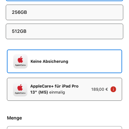
256GB
512GB
Keine Absicherung
AppleCare+ für iPad Pro
189,00 €
i
13" (M5)
einmalig
Menge