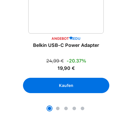
ANGEBOT
EDU
Belkin USB-C Power Adapter
Regulärer Preis:
24,99 €
-20.37%
Verkaufspreis:
19,90 €
Kaufen