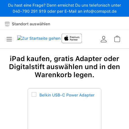
Du hast eine Frage? Dann erreichst Du uns telefonisch unter
Zum Hauptinhalt springen
040-790 291 919 oder per E-Mail an info@comspot.de
Standort auswählen
War
iPad kaufen, gratis Adapter oder
Produktgalerie überspringen
Digitalstift auswählen und in den
Warenkorb legen.