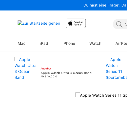
Du hast eine Frage? Da
 Hauptinhalt springen
Zur Suche springen
Zur Hauptnavigation springen
Mac
iPad
iPhone
Watch
AirPo
Angebot
Apple Watch Ultra 3 Ocean Band
Ab 849,00 €
Bildergalerie überspringen