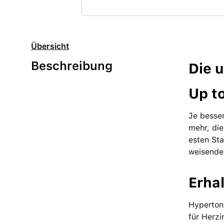
Übersicht
Beschreibung
Die u
Up to
Je besser
mehr, die
esten Sta
weisenden
Erha
Hypertoni
für Herz­