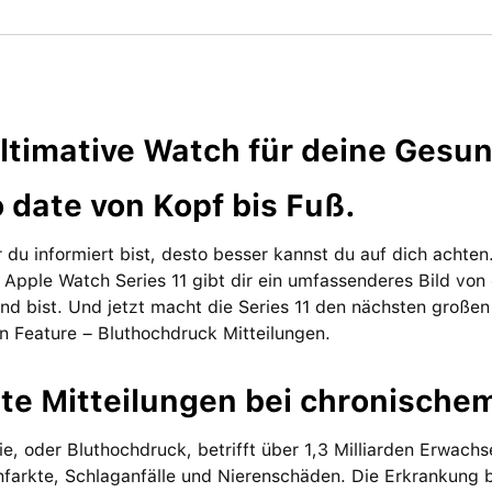
ltimative Watch für deine Gesund
 date von Kopf bis Fuß.
 du informiert bist, desto besser kannst du auf dich achte
 Apple Watch Series 11 gibt dir ein um­fassenderes Bild vo
nd bist. Und jetzt macht die Series 11 den nächsten großen 
 Feature – Bluthochdruck Mit­teilungen.
lte Mit­teilungen bei chronisch
e, oder Bluthochdruck, betrifft über 1,3 Milliarden Erwach­s
infarkte, Schlag­anfälle und Nierenschäden. Die Erkrankung bl