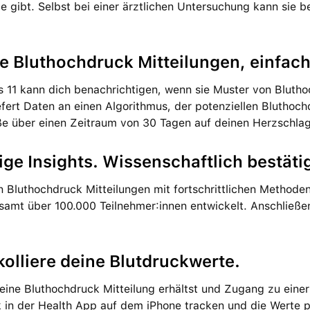
gibt. Selbst bei einer ärztlichen Unter­suchung kann sie be
e Bluthochdruck Mit­teilungen, ein­fac
s 11 kann dich benach­richtigen, wenn sie Muster von Bluth
efert Daten an einen Algo­rith­mus, der poten­ziellen Blut­ho
ße über einen Zeit­raum von 30 Tagen auf deinen Herzschlag
ge Insights. Wissenschaftlich bestätig
 Bluthochdruck Mit­teilungen mit fort­schritt­lichen Method
e­samt über 100.000 Teil­nehmer:innen ent­wi­ckelt. Anschließ
kolliere deine Blutdruck­werte.
ine Bluthochdruck Mit­teilung erhältst und Zugang zu eine
 in der Health App auf dem iPhone tracken und die Werte pro