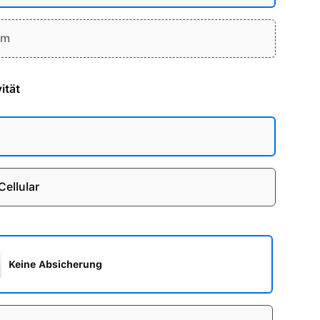
um
ität
Cellular
Keine Absicherung