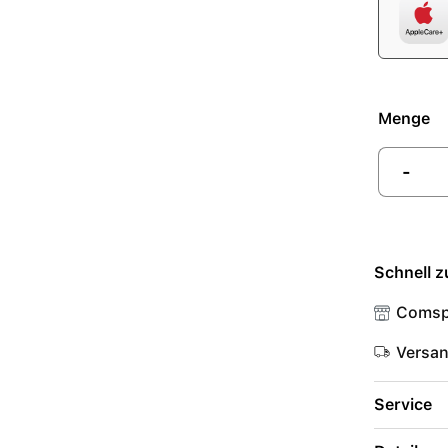
Menge
-
Schnell z
Comsp
Versa
Service