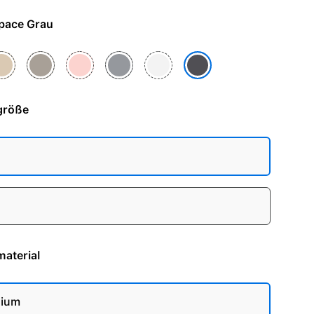
e - Space Grau
chwarz
ld
Natur
Roségold
Schiefer
Silber
Space Grau
größe
aterial
nium