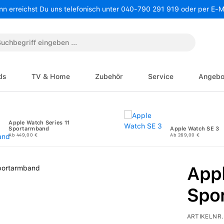
nn erreichst Du uns telefonisch unter 040-790 291 919 oder per E-
ds
TV & Home
Zubehör
Service
Angebo
Apple Watch Series 11
Sportarmband
Apple Watch SE 3
Ab 449,00 €
Ab 269,00 €
Appl
Spo
ARTIKELNR.