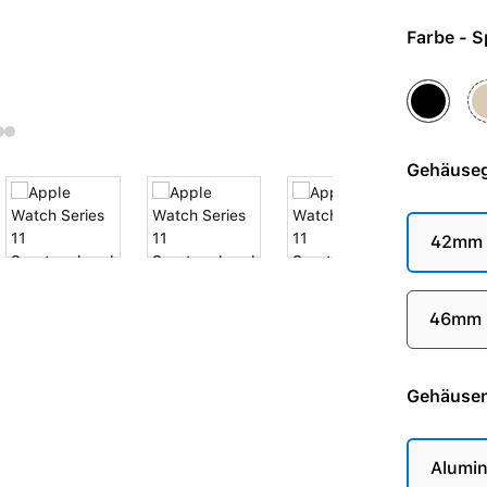
Farb
Diamants
Go
Gehäuse
42mm
46mm
Gehäusem
Alumi