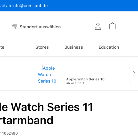
Mail an info@comspot.de
Warenkor
Standort auswählen
te
Stores
Business
Education
Apple Watch Series 10
Ab 499,00 €
e Watch Series 11
rtarmband
:
1052496