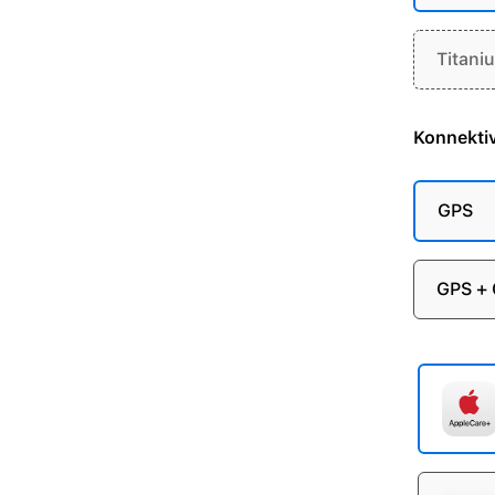
Titani
Konnektiv
GPS
GPS + 