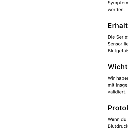
Symptome 
werden.
Erhalt
Die Serie
Sensor li
Blut­gefä
Wichti
Wir haben
mit ins­g
validiert.
Proto­
Wenn du e
Blutdruck