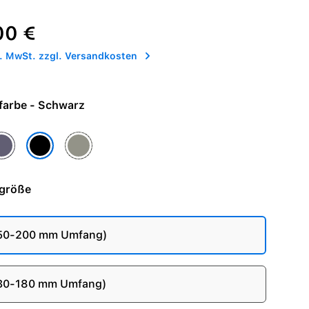
reis:
00 €
l. MwSt. zzgl. Versandkosten
Armbandfarbe - Schwarz
a
belviolett
Steingrau
Schwarz
größe
150-200 mm Umfang)
130-180 mm Umfang)