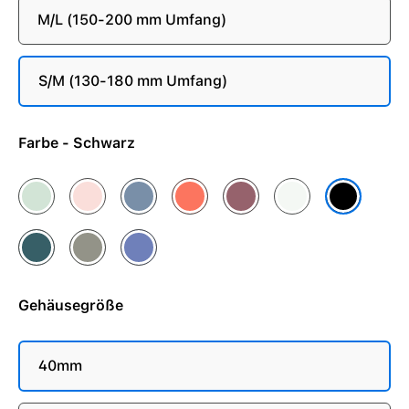
M/L (150-200 mm Umfang)
S/M (130-180 mm Umfang)
Farbe - Schwarz
Aquamarin
Blassrosa
Denim
Mandarine
Pflaume
Polarstern
Schwarz
Seegrün
Steingrau
Veilchen
Gehäusegröße
40mm