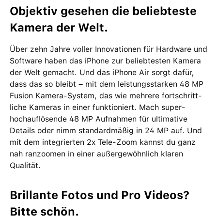
Objektiv ge­sehen die beliebteste
Kamera der Welt.
Über zehn Jahre voller Inno­vationen für Hard­ware und
Soft­ware haben das iPhone zur belieb­testen Kamera
der Welt gemacht. Und das iPhone Air sorgt dafür,
dass das so bleibt – mit dem leistungs­starken 48 MP
Fusion Kamera-System, das wie mehrere fort­schritt­
liche Kameras in einer funk­tio­niert. Mach super­
hochauflösende 48 MP Auf­nahmen für ultimative
Details oder nimm standard­mäßig in 24 MP auf. Und
mit dem inte­grierten 2x Tele-Zoom kannst du ganz
nah ranzoomen in einer außer­gewöhnlich klaren
Qualität.
Brillante Fotos und Pro Videos?
Bitte schön.