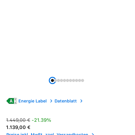
Energie Label
Datenblatt
Verkaufspreis:
Regulärer Preis:
1.449,00 €
-21.39%
1.139,00 €
Preise inkl. MwSt. zzgl. Versandkosten