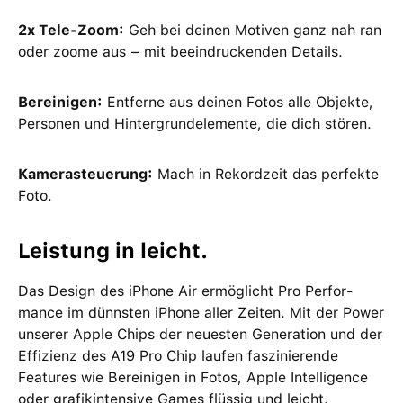
2x Tele-Zoom:
Geh bei deinen Motiven ganz nah ran
oder zoome aus − mit beein­druckenden Details.
Bereinigen:
Entferne aus deinen Fotos alle Objekte,
Per­sonen und Hinter­grundelemente, die dich stören.
Kamerasteuerung:
Mach in Rekordzeit das perfekte
Foto.
Leistung in leicht.
Das Design des iPhone Air ermög­licht Pro Per­for­
mance im dünnsten iPhone aller Zeiten. Mit der Power
unserer Apple Chips der neu­esten Gene­ration und der
Effizienz des A19 Pro Chip laufen fas­zi­nie­rende
Features wie Bereinigen in Fotos, Apple Intelligence
oder grafik­intensive Games flüssig und leicht.