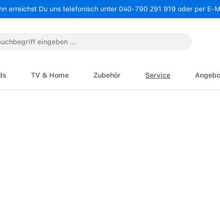
nn erreichst Du uns telefonisch unter 040-790 291 919 oder per E-
ds
TV & Home
Zubehör
Service
Angebo