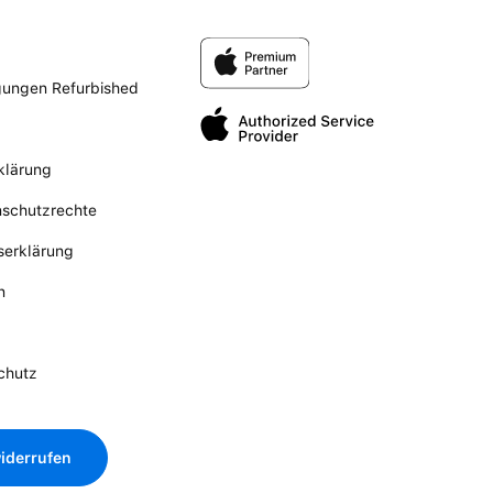
gungen Refurbished
klärung
nschutzrechte
tserklärung
n
chutz
iderrufen