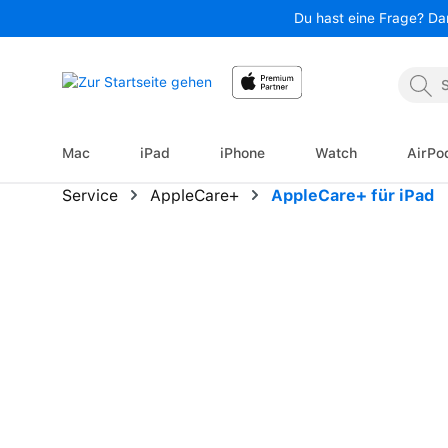
Du hast eine Frage? Da
 Hauptinhalt springen
Zur Suche springen
Zur Hauptnavigation springen
Mac
iPad
iPhone
Watch
AirPo
Service
AppleCare+
AppleCare+ für iPad