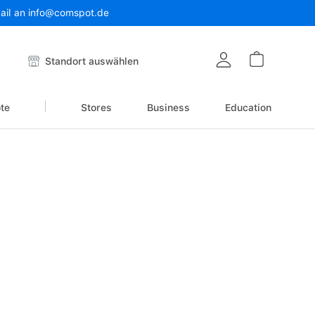
Mail an info@comspot.de
Warenkor
Standort auswählen
te
Stores
Business
Education