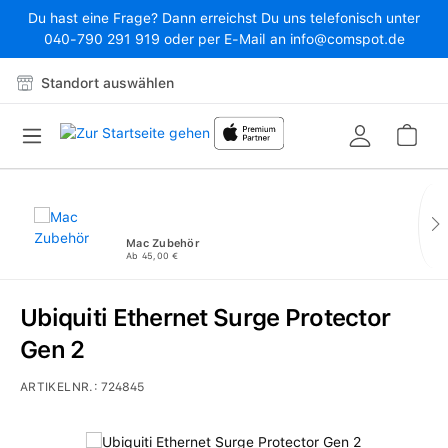
Du hast eine Frage? Dann erreichst Du uns telefonisch unter
Zum Hauptinhalt springen
040-790 291 919 oder per E-Mail an info@comspot.de
Standort auswählen
War
Mac Zubehör
Ab 45,00 €
Ubiquiti Ethernet Surge Protector
Gen 2
ARTIKELNR.:
724845
Bildergalerie überspringen