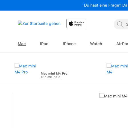
Du hast eine Frage? Da
 Hauptinhalt springen
Zur Suche springen
Zur Hauptnavigation springen
Mac
iPad
iPhone
Watch
AirPo
Mac mini M4 Pro
Ab 1.899,00 €
Bildergalerie überspringen