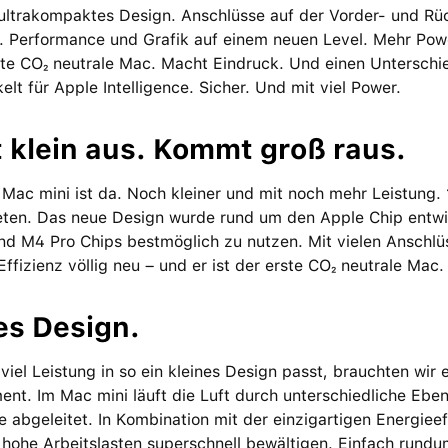
ltrakompaktes Design. Anschlüsse auf der Vorder- und Rück
. Performance und Grafik auf einem neuen Level. Mehr Powe
te CO₂ neutrale Mac. Macht Eindruck. Und einen Unter­schi
elt für Apple Intelligence. Sicher. Und mit viel Power.
t klein aus. Kommt groß raus.
Mac mini ist da. Noch kleiner und mit noch mehr Leistung. 1
ten. Das neue Design wurde rund um den Apple Chip ent­wi­ck
d M4 Pro Chips bestmög­lich zu nutzen. Mit vielen Anschlü
 Effizienz völlig neu – und er ist der erste CO₂ neutrale Mac.
es Design.
viel Leistung in so ein kleines Design passt, brauchten wir
t­. Im Mac mini läuft die Luft durch unter­schied­liche E
e abgeleitet. In Kombi­nation mit der einzig­artigen Energie
hohe Arbeits­lasten super­schnell bewältigen. Einfach rundu