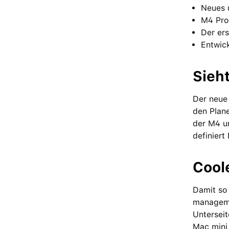
Neues u
M4 Pro
Der ers
Entwick
Sieh
Der neue 
den Plane
der M4 un
definiert
Cool
Damit so 
managemen
Unterseit
Mac mini 