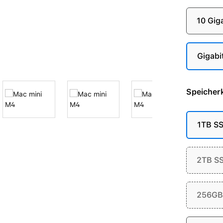
10 Gig
Gigabi
Speicherk
1TB S
2TB S
256GB