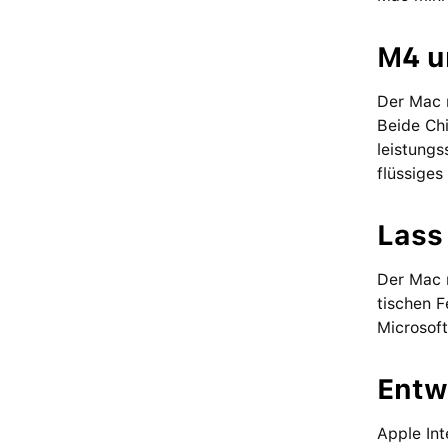
M4 u
Der Mac m
Beide Chi
leistungs
flüssiges
Lass
Der Mac m
tischen 
Microsof
Entwi
Apple Int