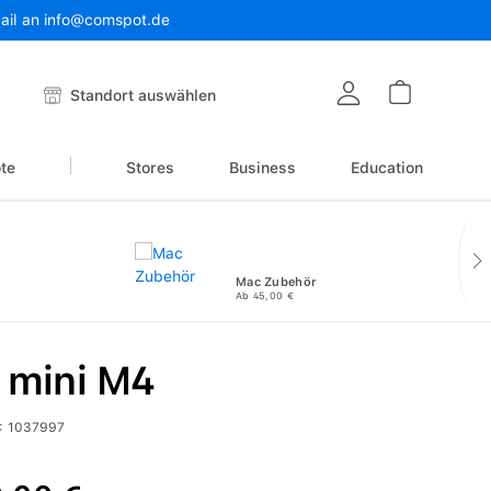
Mail an info@comspot.de
Warenkor
Standort auswählen
te
Stores
Business
Education
Mac Zubehör
Ab 45,00 €
 mini M4
:
1037997
reis: