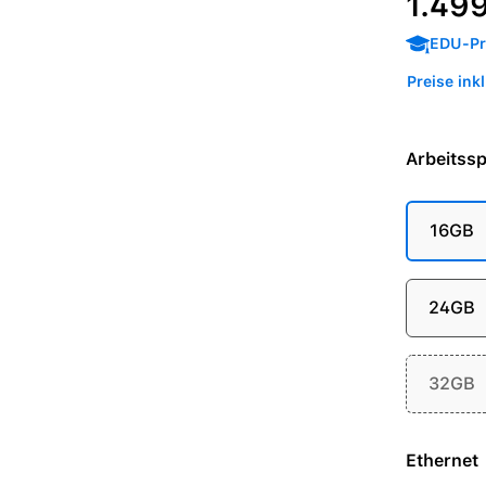
1.49
EDU-Pre
Preise ink
Arbeitssp
16GB
24GB
32GB
Ethernet