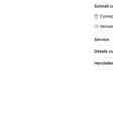
Schnell z
Comsp
Versa
Service
Details 
Herstelle