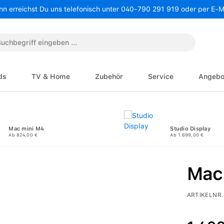
nn erreichst Du uns telefonisch unter 040-790 291 919 oder per E-
ds
TV & Home
Zubehör
Service
Angebo
Mac mini M4
Studio Display
Ab 824,00 €
Ab 1.699,00 €
Mac
ARTIKELNR.
Regulärer P