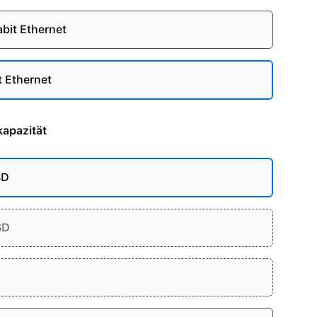
abit Ethernet
t Ethernet
apazität
SD
SD