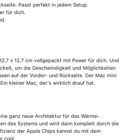
­seite. Passt perfekt in jedem Setup.
r für dich.
ed.
2,7 x 12,7 cm voll­gepackt mit Power für dich. Und
elt, um die Ge­schwin­dig­keit und Möglich­keiten
ssen auf der Vorder- und Rück­seite. Der Mac mini
 Ein kleiner Mac, der’s wirklich drauf hat.
 eine ganz neue Archi­tektur für das Wärme­
benen des Systems und wird dann komplett durch die
­effizienz der Apple Chips kannst du mit dem
m cool.