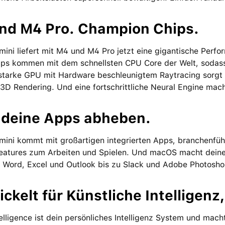
nd M4 Pro. Champion Chips.
ini liefert mit M4 und M4 Pro jetzt eine gigantische Perf
ps kommen mit dem schnellsten CPU Core der Welt, sodass si
starke GPU mit Hardware beschleunigtem Raytracing sorgt für
 3D Rendering. Und eine fortschrittliche Neural Engine mac
 deine Apps abheben.
ini kommt mit groß­artigen inte­grierten Apps, branchen­füh
Features zum Arbeiten und Spielen. Und macOS macht deine 
t Word, Excel und Outlook bis zu Slack und Adobe Photosho
ckelt für Künstliche Intelligenz
elligence ist dein per­sön­liches Intelligenz System und mac