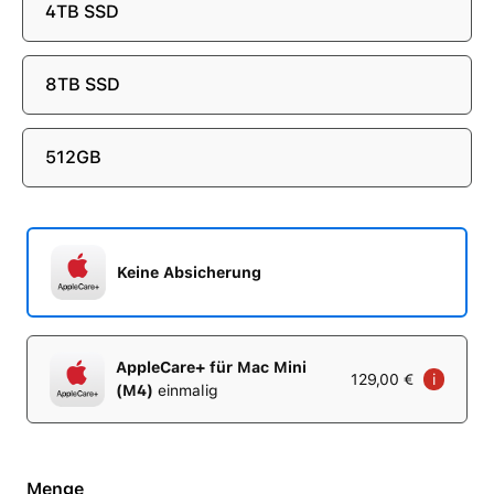
4TB SSD
8TB SSD
512GB
Keine Absicherung
AppleCare+ für Mac Mini
129,00 €
i
(M4)
einmalig
Menge