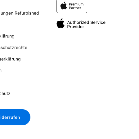
gungen Refurbished
klärung
nschutzrechte
tserklärung
n
chutz
iderrufen