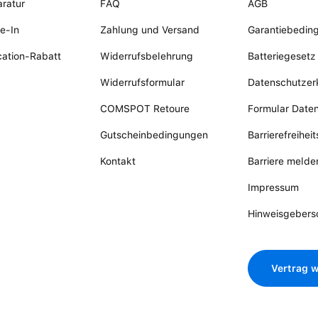
ratur
FAQ
AGB
e-In
Zahlung und Versand
Garantiebedin
ation-Rabatt
Widerrufsbelehrung
Batteriegesetz
Widerrufsformular
Datenschutzer
COMSPOT Retoure
Formular Date
Gutscheinbedingungen
Barrierefreihei
Kontakt
Barriere melde
Impressum
Hinweisgebers
Vertrag w