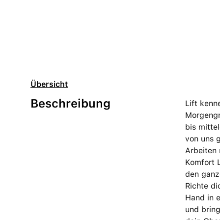
Übersicht
Beschreibung
Lift ken
Morgengra
bis mitte
von uns g
Arbeiten
Komfort L
den ganz
Richte di
Hand in e
und brin