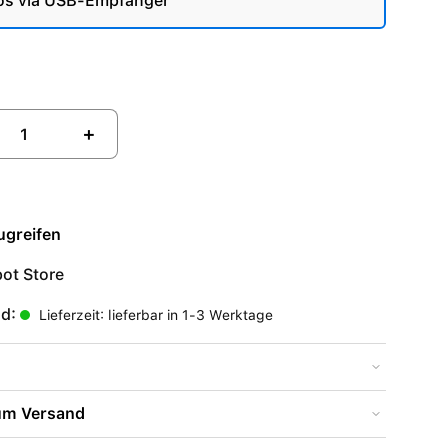
os via USB-Empfänger
+
ugreifen
ot Store
nd:
Lieferzeit: lieferbar in 1-3 Werktage
zum Versand