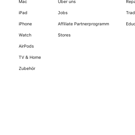
Mac
Über uns
Repa
iPad
Jobs
Trad
iPhone
Affiliate Partnerprogramm
Educ
Watch
Stores
AirPods
TV & Home
Zubehör