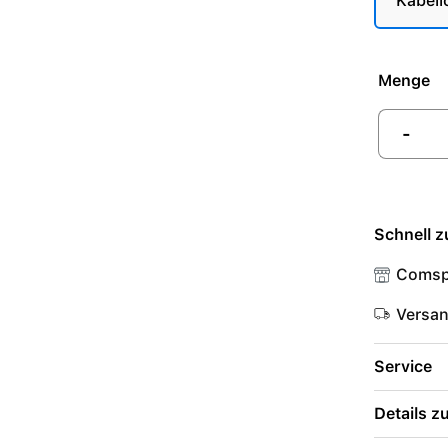
Kabell
Menge
-
Schnell z
Comsp
Versa
Service
Details 