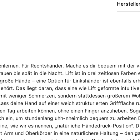
Herstelle
nenlernen. Für Rechtshänder. Mache es dir bequem mit der 
uen bis spät in die Nacht. Lift ist in drei zeitlosen Farben 
lgroße Hände – eine Option für Linkshänder ist ebenfalls erhä
ehört. Das liegt daran, dass eine wie Lift geformte intuit
 mit weniger Schmerzen, sondern stattdessen größerem Woh
ass deine Hand auf einer weich strukturierten Grifffläche r
en Tag arbeiten können, ohne einen Finger anzuheben. So
ch ein, um stundenlang uhh-nheimlich bequem zu arbeiten D
ine, wie wir es nennen, „natürliche Händedruck-Position“.
gt Arm und Oberkörper in eine natürlichere Haltung – den 