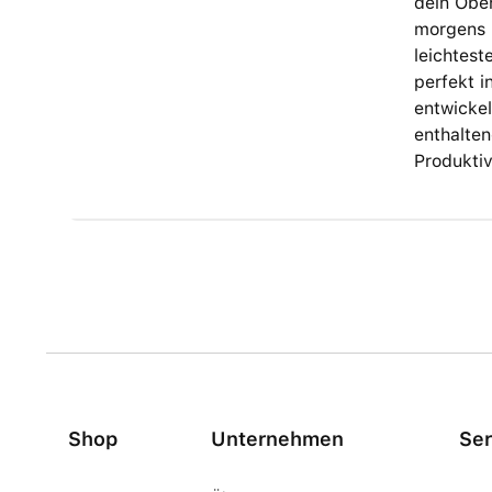
dein Ober
morgens b
leichtest
perfekt i
entwicke
enthalten
Produktiv
Shop
Unternehmen
Ser