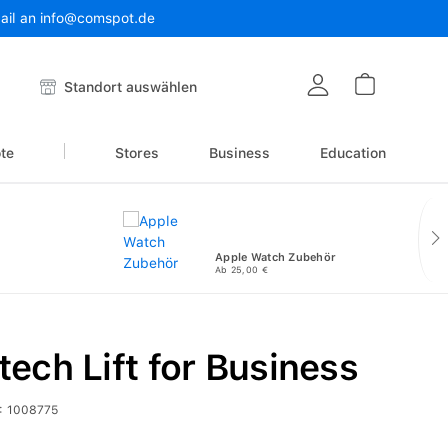
Mail an info@comspot.de
Warenkor
Standort auswählen
te
Stores
Business
Education
Apple Watch Zubehör
Ab 25,00 €
tech Lift for Business
:
1008775