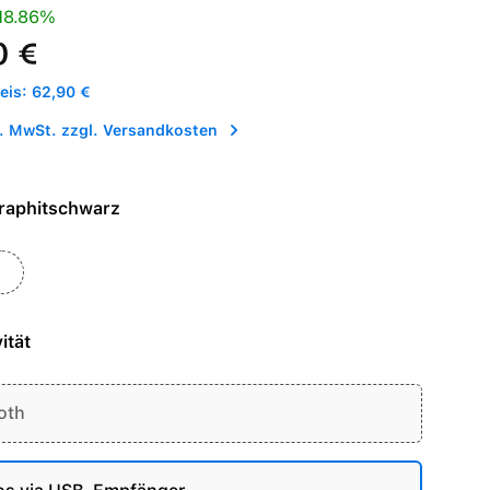
is:
Preis:
18.86%
0 €
is: 62,90 €
l. MwSt. zzgl. Versandkosten
e - Graphitschwarz
eiß
chwarz
ität
oth