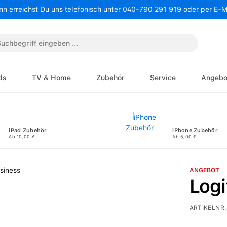
nn erreichst Du uns telefonisch unter 040-790 291 919 oder per E-
ds
TV & Home
Zubehör
Service
Angebo
iPad Zubehör
iPhone Zubehör
Ab 10,00 €
Ab 5,00 €
ANGEBOT
Logi
ARTIKELNR.