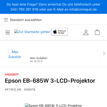
Du hast eine Frage? Dann erreichst Du uns telefonisch unter
Zum Hauptinhalt springen
040-790 291 919 oder per E-Mail an info@comspot.de
Standort auswählen
War
Mac Zubehör
Ab 45,00 €
ANGEBOT
Epson EB-685W 3-LCD-Projektor
ARTIKELNR.:
699976
Bildergalerie überspringen