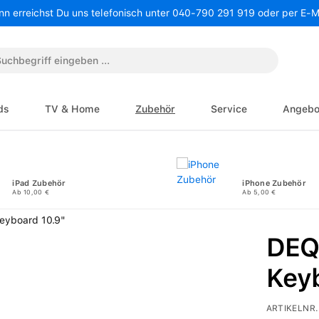
nn erreichst Du uns telefonisch unter 040-790 291 919 oder per E-
ds
TV & Home
Zubehör
Service
Angebo
iPad Zubehör
iPhone Zubehör
Ab 10,00 €
Ab 5,00 €
DEQ
Key
ARTIKELNR.