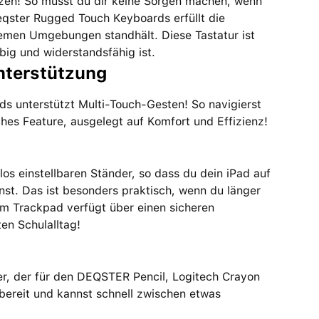
ützen! So musst du dir keine Sorgen machen, wenn
qster Rugged Touch Keyboards erfüllt die
remen Umgebungen standhält. Diese Tastatur ist
big und widerstandsfähig ist.
nterstützung
 unterstützt Multi-Touch-Gesten! So navigierst
es Feature, ausgelegt auf Komfort und Effizienz!
os einstellbaren Ständer, so dass du dein iPad auf
nst. Das ist besonders praktisch, wenn du länger
m Trackpad verfügt über einen sicheren
en Schulalltag!
er, der für den DEQSTER Pencil, Logitech Crayon
ffbereit und kannst schnell zwischen etwas