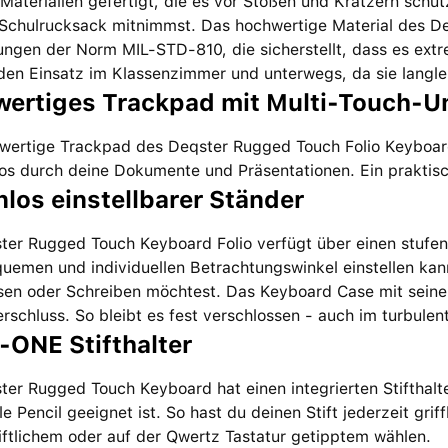
Materialien gefertigt, die es vor Stößen und Kratzern sch
 Schulrucksack mitnimmst. Das hochwertige Material des De
ungen der Norm MIL-STD-810, die sicherstellt, dass es ext
 den Einsatz im Klassenzimmer und unterwegs, da sie langle
ertiges Trackpad mit Multi-Touch-U
wertige Trackpad des Deqster Rugged Touch Folio Keyboards
s durch deine Dokumente und Präsentationen. Ein praktisch
nlos einstellbarer Ständer
er Rugged Touch Keyboard Folio verfügt über einen stufenl
uemen und individuellen Betrachtungswinkel einstellen kan
sen oder Schreiben möchtest. Das Keyboard Case mit seine
schluss. So bleibt es fest verschlossen - auch im turbulent
N-ONE Stifthalter
er Rugged Touch Keyboard hat einen integrierten Stifthalt
e Pencil geeignet ist. So hast du deinen Stift jederzeit gri
ftlichem oder auf der Qwertz Tastatur getipptem wählen.