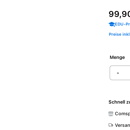
Regulärer P
99,9
EDU-Pre
Preise ink
Menge
-
Schnell z
Comsp
Versa