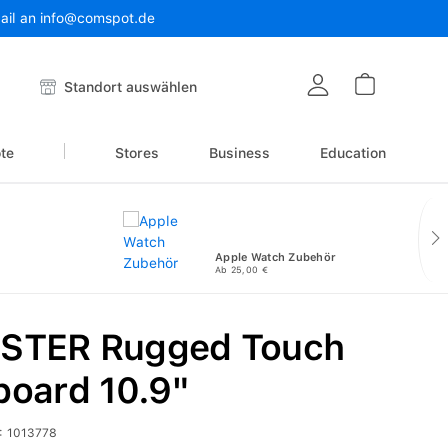
Mail an info@comspot.de
Warenkor
Standort auswählen
te
Stores
Business
Education
Apple Watch Zubehör
Ab 25,00 €
STER Rugged Touch
board 10.9"
:
1013778