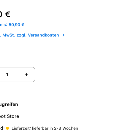
reis:
0 €
is: 50,90 €
l. MwSt. zzgl. Versandkosten
+
ugreifen
ot Store
nd:
Lieferzeit: lieferbar in 2-3 Wochen