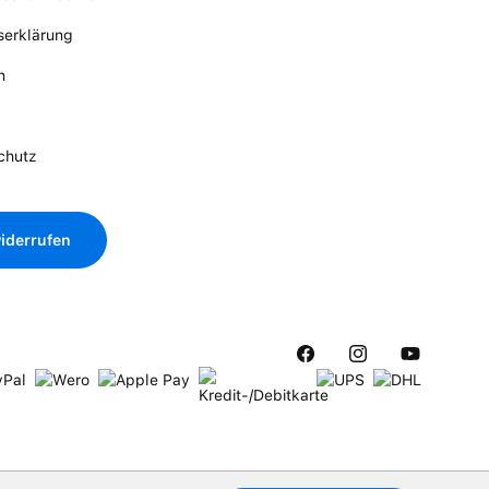
tserklärung
n
chutz
iderrufen