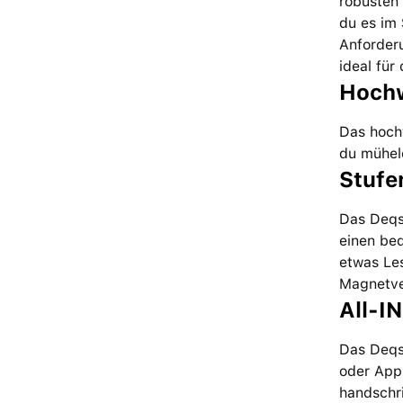
robusten 
du es im
Anforder
ideal für
Hochw
Das hoch
du mühelo
Stufe
Das Deqst
einen beq
etwas Le
Magnetver
All-I
Das Deqst
oder Appl
handschri