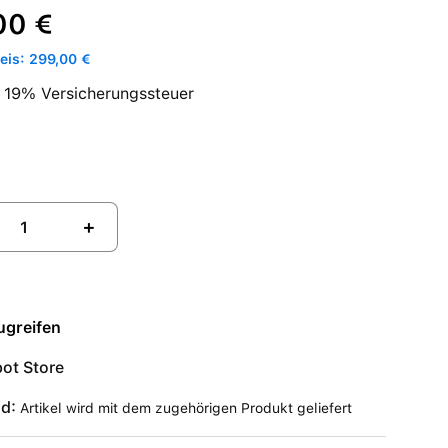
reis:
00 €
is: 299,00 €
l. 19% Versicherungssteuer
+
ugreifen
ot Store
nd:
Artikel wird mit dem zugehörigen Produkt geliefert