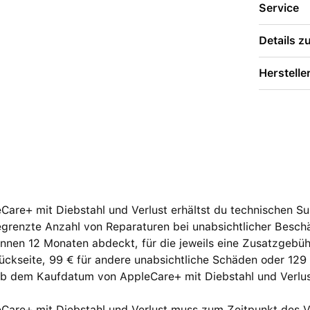
Service
Details 
Herstelle
Care+ mit Diebstahl und Verlust erhältst du technischen S
grenzte Anzahl von Reparaturen bei unabsichtlicher Beschä
innen 12 Monaten abdeckt, für die jeweils eine Zusatz­geb
ückseite, 99 € für andere unabsicht­liche Schäden oder 129 
ab dem Kaufdatum von AppleCare+ mit Diebstahl und Verlus
eCare+ mit Diebstahl und Verlust muss zum Zeitpunkt des 