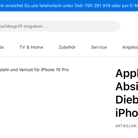
nn erreichst Du uns telefonisch unter 040-790 291 919 oder per E-
ds
TV & Home
Zubehör
Service
Angebo
Appl
Abs
Dieb
iPho
ARTIKELNR.