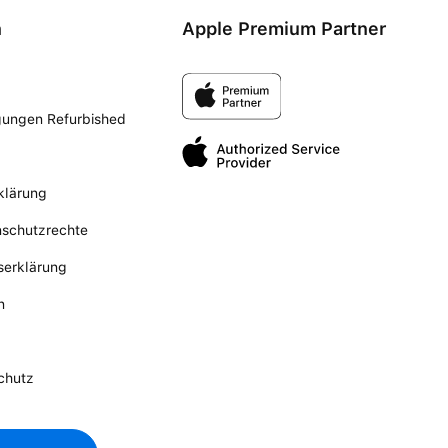
n
Apple Premium Partner
gungen Refurbished
klärung
nschutzrechte
tserklärung
n
chutz