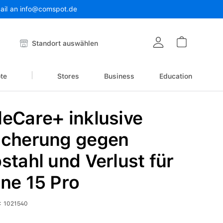
Mail an info@comspot.de
Warenkor
Standort auswählen
te
Stores
Business
Education
eCare+ inklusive
icherung gegen
stahl und Verlust für
ne 15 Pro
:
1021540