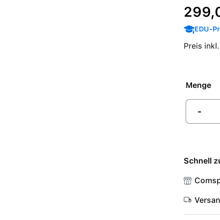
Regulärer P
299,
EDU-Pre
Preis ink
Menge
-
Schnell z
Comsp
Versa