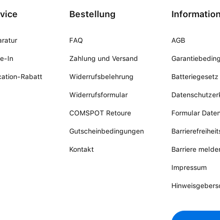
vice
Bestellung
Informatio
ratur
FAQ
AGB
e-In
Zahlung und Versand
Garantiebedin
ation-Rabatt
Widerrufsbelehrung
Batteriegesetz
Widerrufsformular
Datenschutzer
COMSPOT Retoure
Formular Date
Gutscheinbedingungen
Barrierefreihei
Kontakt
Barriere melde
Impressum
Hinweisgebers