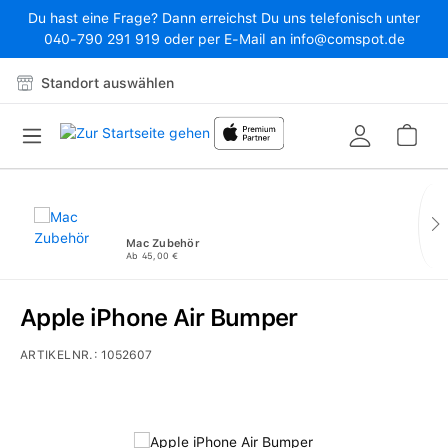
Du hast eine Frage? Dann erreichst Du uns telefonisch unter
Zum Hauptinhalt springen
040-790 291 919 oder per E-Mail an info@comspot.de
Standort auswählen
War
Mac Zubehör
Ab 45,00 €
Apple iPhone Air Bumper
ARTIKELNR.:
1052607
Bildergalerie überspringen