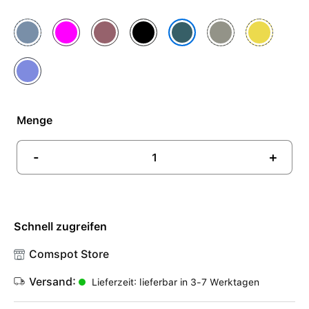
Denim
Fuchsia
Pflaume
Schwarz
Steingrau
Sternfrucht
Seegrün
Ultramarin
Menge
-
+
Schnell zugreifen
Comspot Store
Versand:
Lieferzeit: lieferbar in 3-7 Werktagen