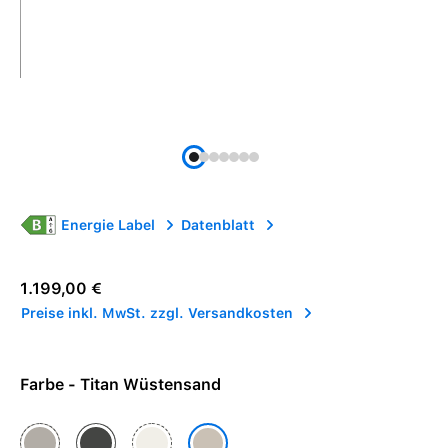
Energie Label
Datenblatt
Regulärer Preis:
1.199,00 €
Preise inkl. MwSt. zzgl. Versandkosten
Farbe - Titan Wüstensand
Titan Natur
Titan Schwarz
Titan Weiß
Titan Wüstensand