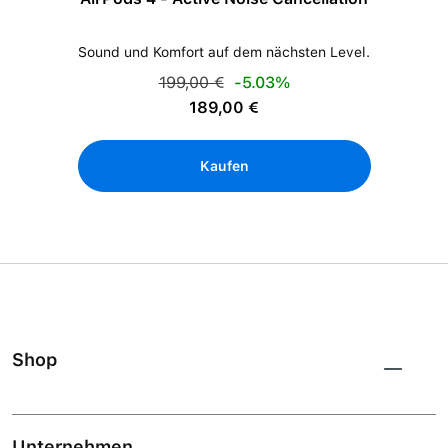
Sound und Komfort auf dem nächsten Level.
Regulärer Preis:
199,00 €
-5.03%
Verkaufspreis:
189,00 €
Kaufen
Shop
Unternehmen