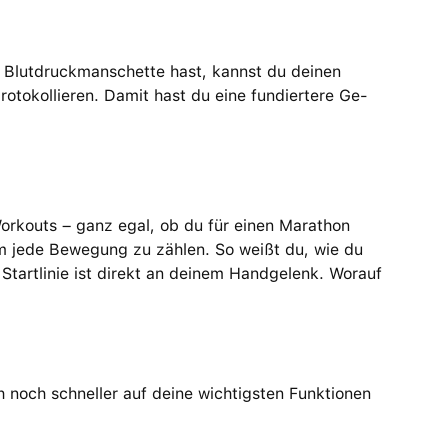
r Blutdruck­manschette hast, kannst du deinen
to­kol­lieren. Damit hast du eine fundiertere Ge­
Work­outs – ganz egal, ob du für einen Marathon
um jede Bewe­gung zu zählen. So weißt du, wie du
Startlinie ist direkt an deinem Hand­gelenk. Worauf
h noch schneller auf deine wichtigsten Funk­tionen