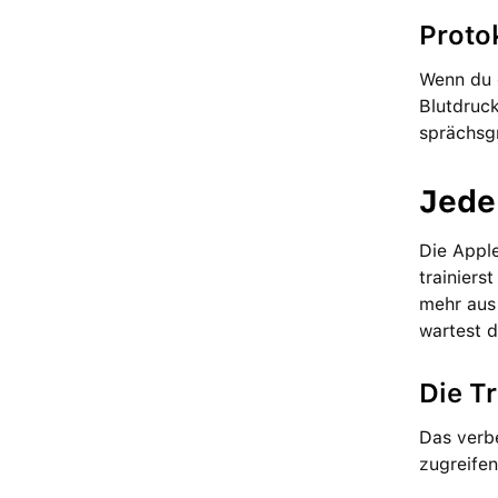
Proto­
Wenn du e
Blutdruck
sprächs­g
Jede
Die Apple
trainiers
mehr aus 
wartest 
Die Tr
Das ver­b
zu­greife