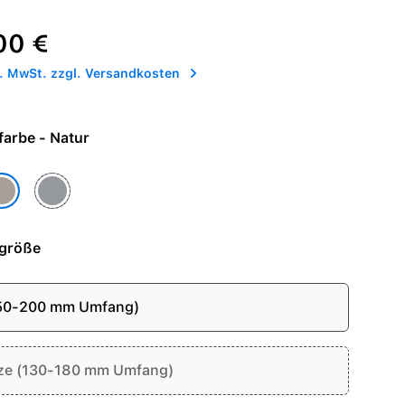
reis:
00 €
l. MwSt. zzgl. Versandkosten
Armbandfarbe - Natur
Schiefer
tur
größe
150-200 mm Umfang)
ze (130-180 mm Umfang)