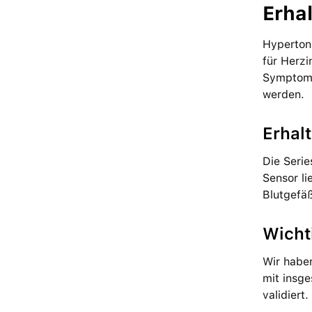
Erha
Hypertoni
für Herz­
Symptome 
werden.
Erhalt
Die Serie
Sensor li
Blut­gefä
Wichti
Wir haben
mit ins­g
validiert.