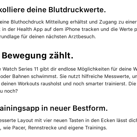
kolliere deine Blutdruck­werte.
ine Bluthochdruck Mit­teilung erhältst und Zugang zu eine
 in der Health App auf dem iPhone tracken und die Werte pro
rundlage für deinen nächsten Arztbesuch.
 Bewegung zählt.
 Watch Series 11 gibt dir endlose Möglich­keiten für deine 
t oder Bahnen schwimmst. Sie nutzt hilf­reiche Mess­werte, 
deinen Work­outs rausholst und noch smarter trainierst. Die 
du noch?
ainings­app in neuer Bestform.
esserte Layout mit vier neuen Tasten in den Ecken lässt dic
n, wie Pacer, Rennstrecke und eigene Trainings.