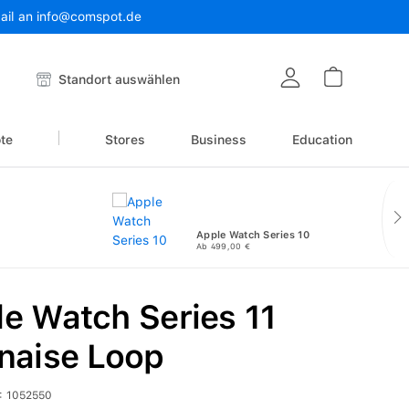
Mail an info@comspot.de
Warenkor
Standort auswählen
te
Stores
Business
Education
Apple Watch Series 10
Ab 499,00 €
e Watch Series 11
naise Loop
:
1052550