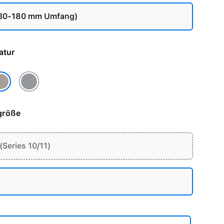
130-180 mm Umfang)
- Natur
Schiefer
tur
größe
Series 10/11)