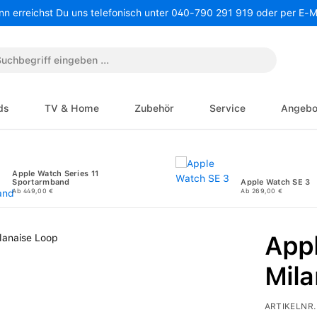
nn erreichst Du uns telefonisch unter 040-790 291 919 oder per E-
ds
TV & Home
Zubehör
Service
Angebo
Apple Watch Series 11
Sportarmband
Apple Watch SE 3
Ab 449,00 €
Ab 269,00 €
Appl
Mila
ARTIKELNR.