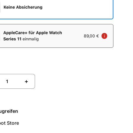
Keine Absicherung
AppleCare+ für Apple Watch
89,00 €
i
Series 11
einmalig
+
ugreifen
ot Store