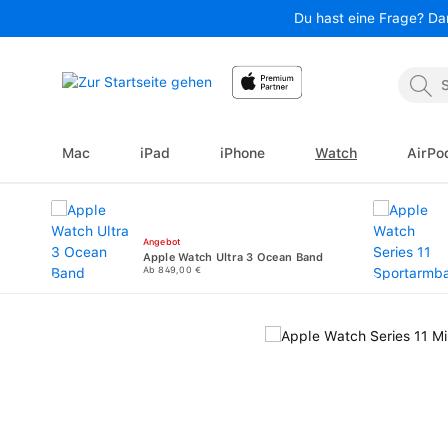
Du hast eine Frage? Da
 Hauptinhalt springen
Zur Suche springen
Zur Hauptnavigation springen
Mac
iPad
iPhone
Watch
AirPo
Angebot
Apple Watch Ultra 3 Ocean Band
Ab 849,00 €
Bildergalerie überspringen