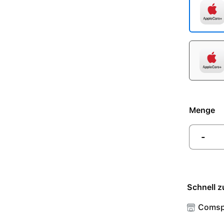
Menge
-
Schnell z
Comsp