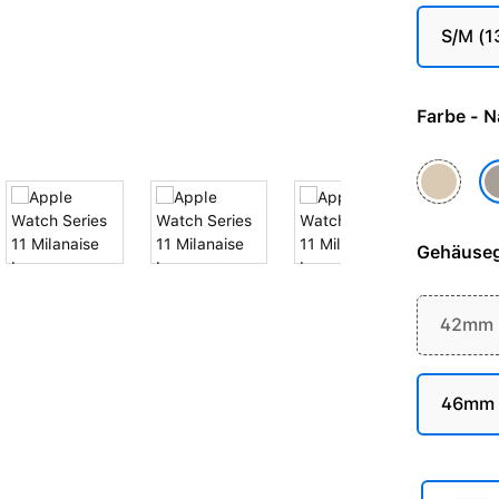
S/M (
Farbe 
Gold
Na
Gehäuse
42mm (
46mm