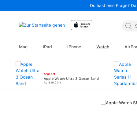
Du hast eine Frage? Da
 Hauptinhalt springen
Zur Suche springen
Zur Hauptnavigation springen
Mac
iPad
iPhone
Watch
AirPo
Angebot
Apple Watch Ultra 3 Ocean Band
Ab 849,00 €
Bildergalerie überspringen