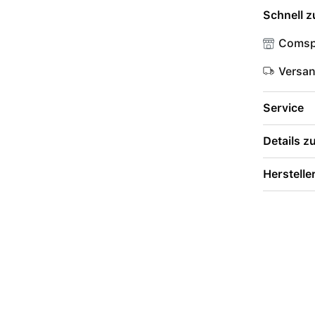
Schnell z
Comsp
Versa
Service
Details 
Herstelle