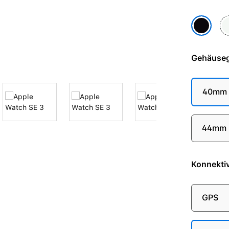
Po
Mitternac
Gehäuse
40mm
44mm
Konnektiv
GPS