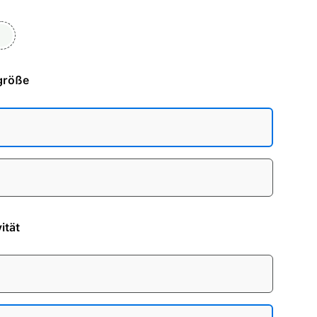
larstern
ht
größe
ität