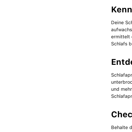
Kenn
Deine Sch
aufwachst
ermittelt
Schlafs b
Ent­
Schlafapn
unterbro
und mehr 
Schlafap
Chec
Behalte d