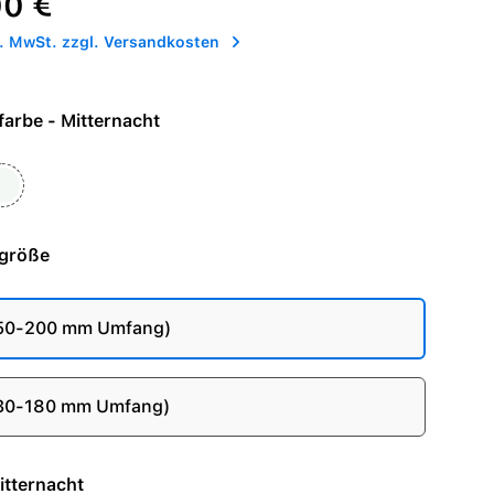
00 €
l. MwSt. zzgl. Versandkosten
Armbandfarbe - Mitternacht
larstern
ht
größe
150-200 mm Umfang)
130-180 mm Umfang)
e - Mitternacht