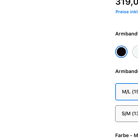
319,
Preise ink
Po
Mitternac
Armband
M/L (
S/M (
Farb