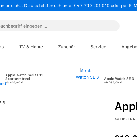
nn erreichst Du uns telefonisch unter 040-790 291 919 oder per E-
ds
TV & Home
Zubehör
Service
Angebo
Apple Watch Series 11
Sportarmband
Apple Watch SE 3
Ab 449,00 €
Ab 269,00 €
App
ARTIKELNR.
Regulärer P