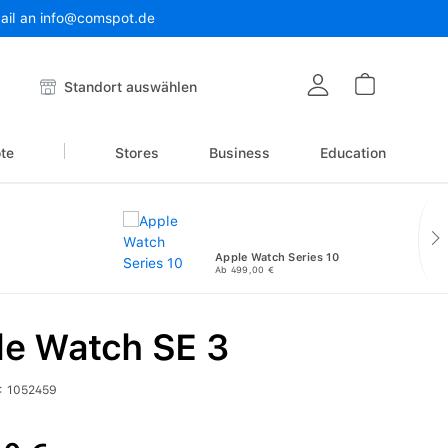
Mail an info@comspot.de
Warenkor
Standort auswählen
te
Stores
Business
Education
Apple Watch Series 10
Ab 499,00 €
le Watch SE 3
:
1052459
reis: