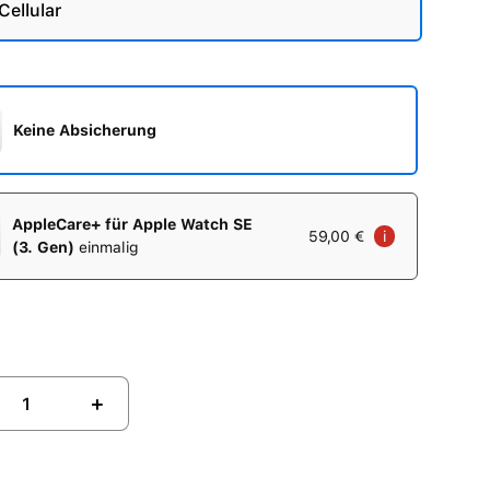
Cellular
Keine Absicherung
AppleCare+ für Apple Watch SE
59,00 €
i
(3. Gen)
einmalig
+