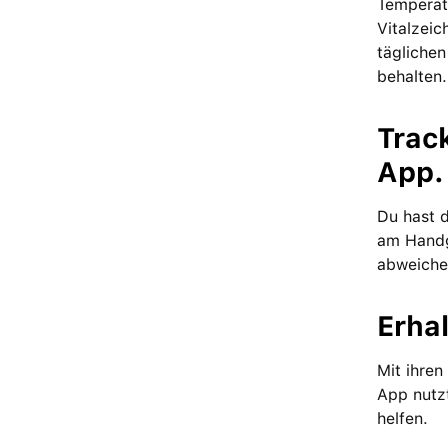
Temperat
Vitalzei
täglichen
behalten.
Trac
App.
Du hast 
am Handg
abweiche
Erha
Mit ihren
App nutzt
helfen.