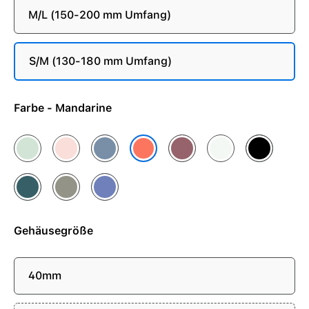
M/L (150-200 mm Umfang)
S/M (130-180 mm Umfang)
Farbe - Mandarine
Aquamarin
Blassrosa
Denim
Pflaume
Polarstern
Schwarz
Mandarine
Seegrün
Steingrau
Veilchen
Gehäusegröße
40mm