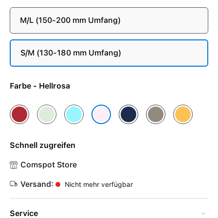
M/L (150-200 mm Umfang)
S/M (130-180 mm Umfang)
Farbe - Hellrosa
(PRODUCT)RED
Blassmint
Hellblau
Sturmblau
Tonbraun
Warmgelb
Hellrosa
Schnell zugreifen
Comspot Store
Versand:
Nicht mehr verfügbar
Service