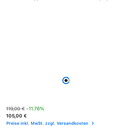
Verkaufspreis:
Regulärer Preis:
119,00 €
-11.76%
105,00 €
Preise inkl. MwSt. zzgl. Versandkosten