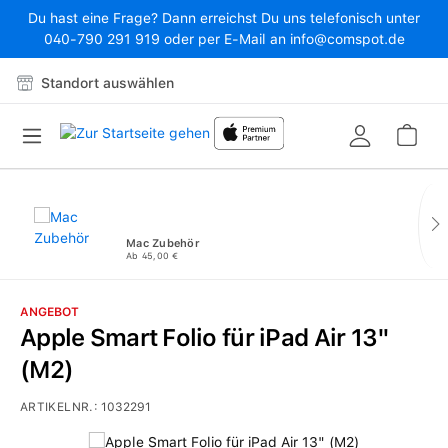
Du hast eine Frage? Dann erreichst Du uns telefonisch unter
Zum Hauptinhalt springen
040-790 291 919 oder per E-Mail an info@comspot.de
Standort auswählen
War
Mac Zubehör
Ab 45,00 €
ANGEBOT
Apple Smart Folio für iPad Air 13"
(M2)
ARTIKELNR.:
1032291
Bildergalerie überspringen