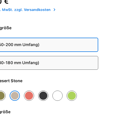
0 €
l. MwSt. zzgl. Versandkosten
größe
150-200 mm Umfang)
130-180 mm Umfang)
e - Desert Stone
me
rgo Khaki
Magic Ember
Midnight Sky
Pure Platinum
Volt Splash
Desert Stone
größe