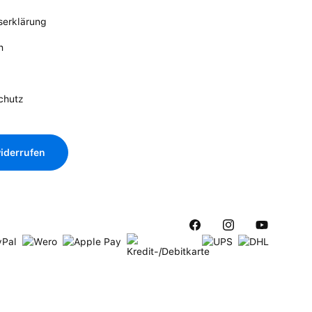
tserklärung
n
chutz
iderrufen