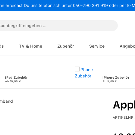
nn erreichst Du uns telefonisch unter 040-790 291 919 oder per E-
ds
TV & Home
Zubehör
Service
Angebo
iPad Zubehör
iPhone Zubehör
Ab 10,00 €
Ab 5,00 €
App
ARTIKELNR.
Regulärer P