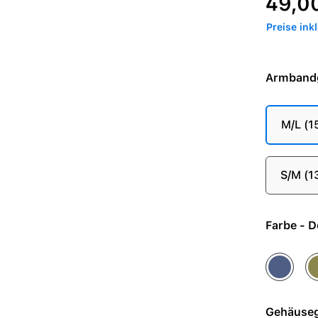
49,0
Preise ink
Armband
M/L (
S/M (
Farb
Blue Fla
Ca
Gehäuse