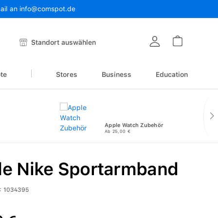
Mail an info@comspot.de
Warenkor
Standort auswählen
te
Stores
Business
Education
Apple Watch Zubehör
Ab 25,00 €
le Nike Sportarmband
:
1034395
reis: