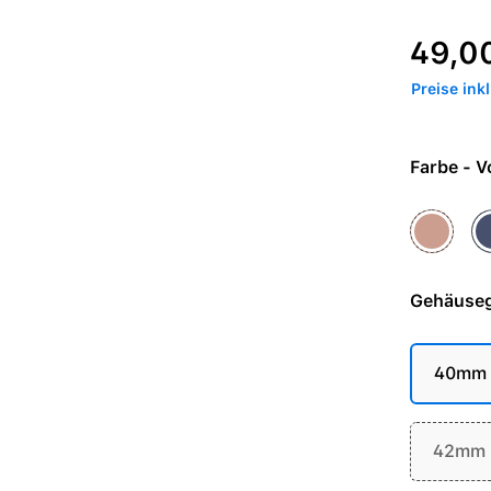
Regulärer P
49,0
Preise ink
Farbe
Alpenglo
Bl
Gehäuse
40mm
42mm (