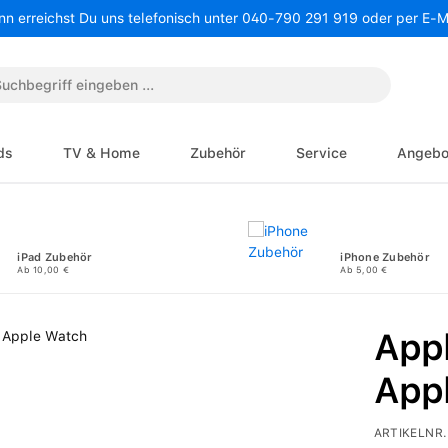
nn erreichst Du uns telefonisch unter 040-790 291 919 oder per E-
ds
TV & Home
Zubehör
Service
Angebo
iPad Zubehör
iPhone Zubehör
Ab 10,00 €
Ab 5,00 €
Appl
App
ARTIKELNR.