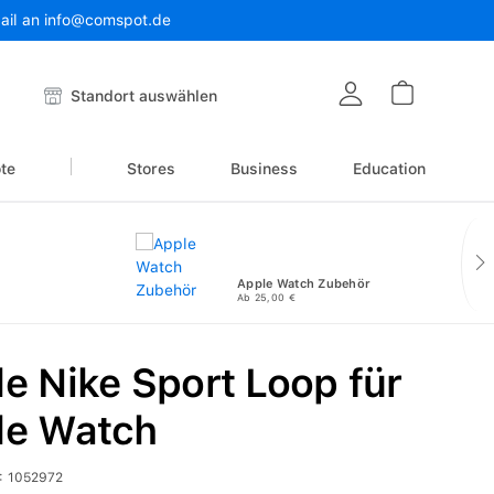
Mail an info@comspot.de
Warenkor
Standort auswählen
te
Stores
Business
Education
Apple Watch Zubehör
Ab 25,00 €
e Nike Sport Loop für
le Watch
:
1052972