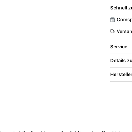
Schnell z
Comsp
Versa
Service
Details 
Herstelle