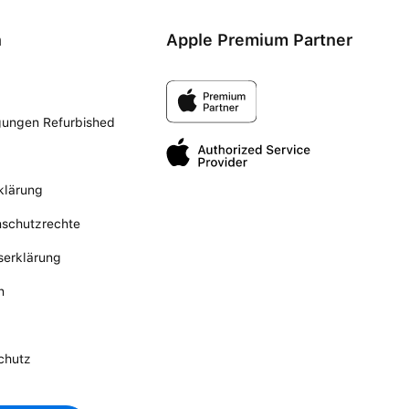
n
Apple Premium Partner
gungen Refurbished
klärung
nschutzrechte
tserklärung
n
chutz