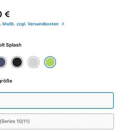
reis:
0 €
l. MwSt. zzgl. Versandkosten
 - Volt Splash
w Pink
ue Ribbon
Midnight Black
Veiled Grey
Volt Splash
größe
Series 10/11)