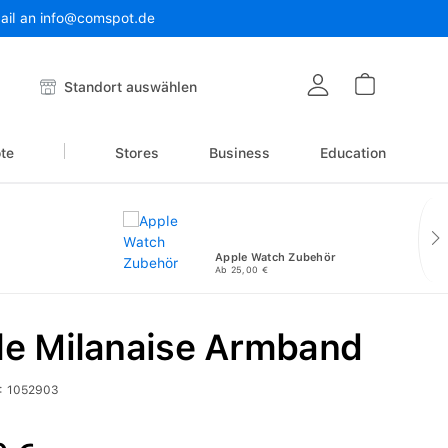
Mail an info@comspot.de
Warenkor
Standort auswählen
te
Stores
Business
Education
Apple Watch Zubehör
Ab 25,00 €
le Milanaise Armband
:
1052903
reis: