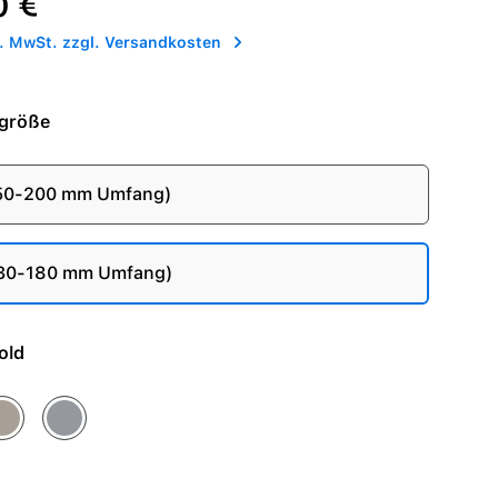
0 €
l. MwSt. zzgl. Versandkosten
größe
150-200 mm Umfang)
130-180 mm Umfang)
- Gold
tur
Schiefer