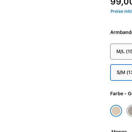
99,0
Preise ink
Armband
M/L (
S/M (
Farbe 
Na
Gold
Menge