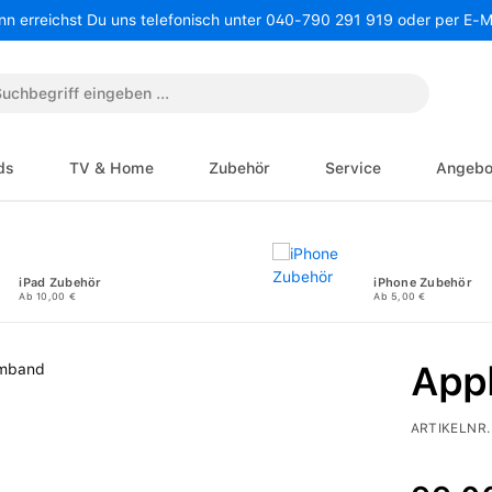
nn erreichst Du uns telefonisch unter 040-790 291 919 oder per E-
ds
TV & Home
Zubehör
Service
Angebo
iPad Zubehör
iPhone Zubehör
Ab 10,00 €
Ab 5,00 €
App
ARTIKELNR.
Regulärer P