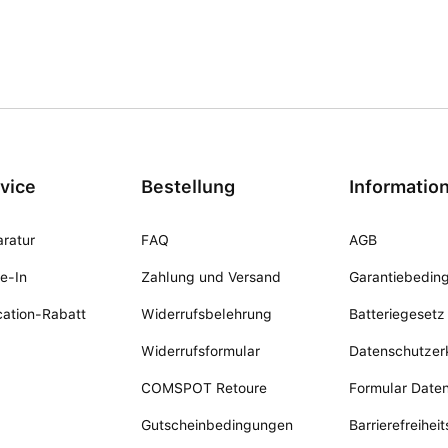
vice
Bestellung
Informatio
ratur
FAQ
AGB
e-In
Zahlung und Versand
Garantiebedin
ation-Rabatt
Widerrufsbelehrung
Batteriegesetz
Widerrufsformular
Datenschutzer
COMSPOT Retoure
Formular Date
Gutscheinbedingungen
Barrierefreihei