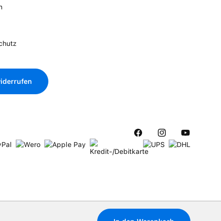
n
chutz
iderrufen