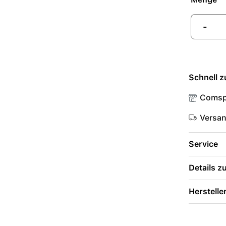
-
Schnell z
Comsp
Versa
Service
Details 
Herstelle