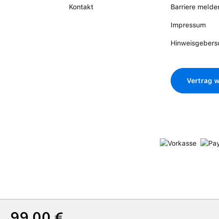
Kontakt
Barriere melde
Impressum
Hinweisgebers
Vertrag w
Regulärer Preis:
99,00 €