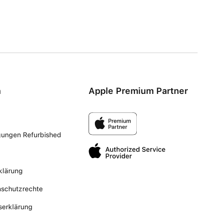
n
Apple Premium Partner
gungen Refurbished
klärung
nschutzrechte
tserklärung