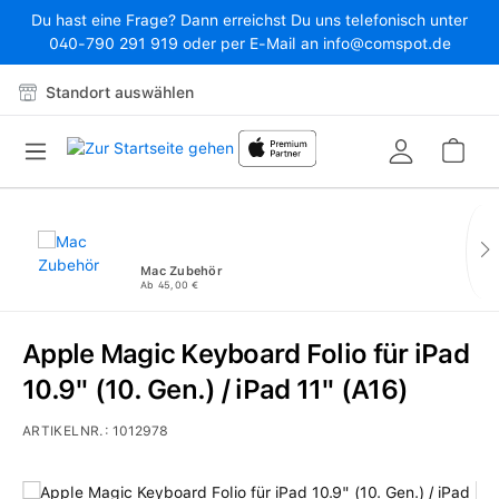
Du hast eine Frage? Dann erreichst Du uns telefonisch unter
Zum Hauptinhalt springen
040-790 291 919 oder per E-Mail an info@comspot.de
Standort auswählen
War
Mac Zubehör
Ab 45,00 €
Apple Magic Keyboard Folio für iPad
10.9" (10. Gen.) / iPad 11" (A16)
ARTIKELNR.:
1012978
Bildergalerie überspringen