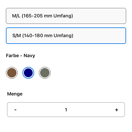
M/L (165-205 mm Umfang)
S/M (140-180 mm Umfang)
Farbe - Navy
Karamell
Silbergrau
Navy
Menge
-
+