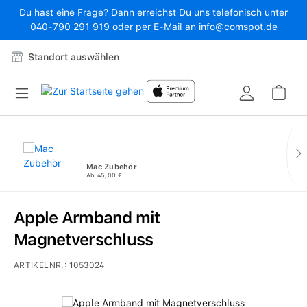
Du hast eine Frage? Dann erreichst Du uns telefonisch unter
Zum Hauptinhalt springen
040-790 291 919 oder per E-Mail an info@comspot.de
Standort auswählen
War
Mac Zubehör
Ab 45,00 €
Apple Armband mit
Magnetverschluss
ARTIKELNR.:
1053024
Bildergalerie überspringen