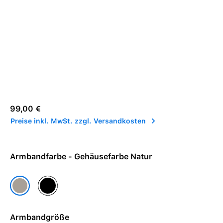
Regulärer Preis:
99,00 €
Preise inkl. MwSt. zzgl. Versandkosten
Armbandfarbe - Gehäusefarbe Natur
Gehäusefarbe Schwarz
Gehäusefarbe Natur
Armbandgröße