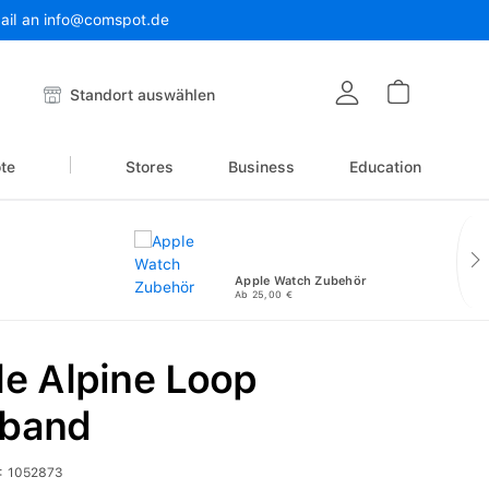
Mail an info@comspot.de
Warenkor
Standort auswählen
te
Stores
Business
Education
Apple Watch Zubehör
Ab 25,00 €
e Alpine Loop
band
:
1052873