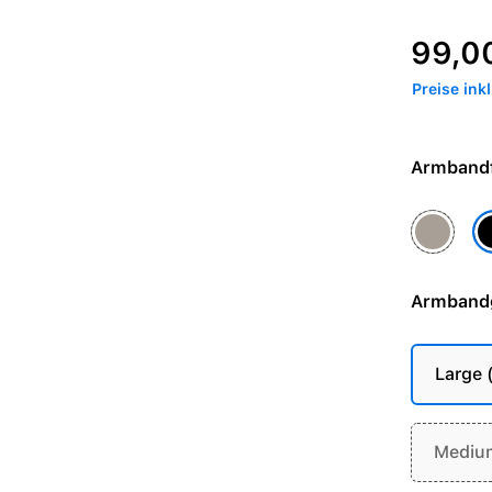
Regulärer P
99,0
Preise ink
Gehäusef
G
Armband
Large
Mediu