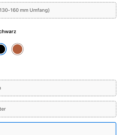
(130-160 mm Umfang)
e - Schwarz
Terracotta
chwarz
n
ter