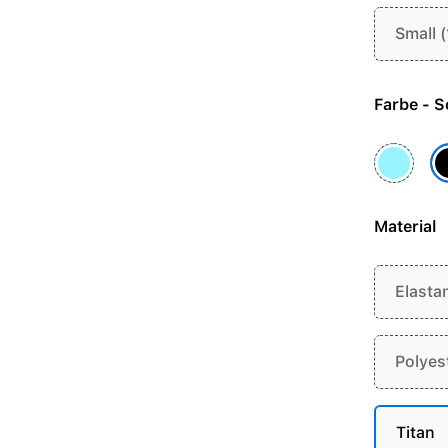
Small 
Farb
Hellblau
S
Material
Elasta
Polyes
Titan