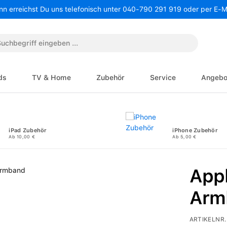
nn erreichst Du uns telefonisch unter 040-790 291 919 oder per E-
ds
TV & Home
Zubehör
Service
Angebo
iPad Zubehör
iPhone Zubehör
Ab 10,00 €
Ab 5,00 €
Appl
Arm
ARTIKELNR.