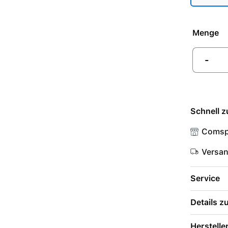
Menge
-
Schnell z
Comsp
Versa
Service
Details 
Herstelle