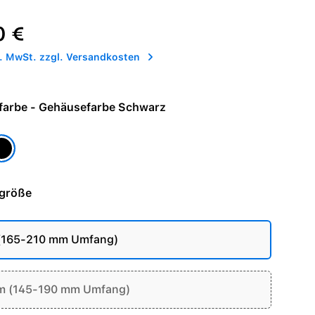
reis:
0 €
l. MwSt. zzgl. Versandkosten
Armbandfarbe - Gehäusefarbe Schwarz
arbe Natur
ehäusefarbe Schwarz
größe
 (165-210 mm Umfang)
m (145-190 mm Umfang)