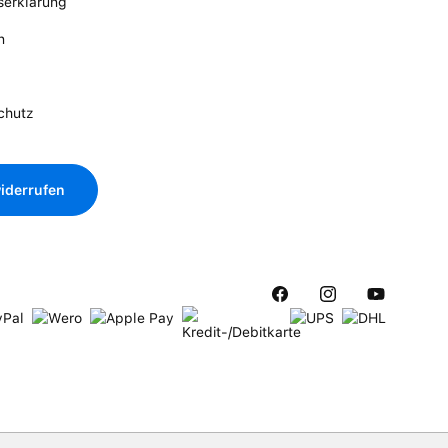
tserklärung
n
chutz
iderrufen