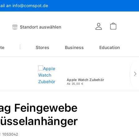
Mail an info@comspot.de
Warenkor
Standort auswählen
te
Stores
Business
Education
Apple Watch Zubehör
Ab 25,00 €
Tag Feingewebe
lüsselanhänger
:
1053042