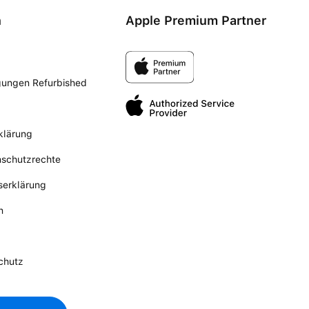
n
Apple Premium Partner
gungen Refurbished
klärung
nschutzrechte
tserklärung
n
chutz