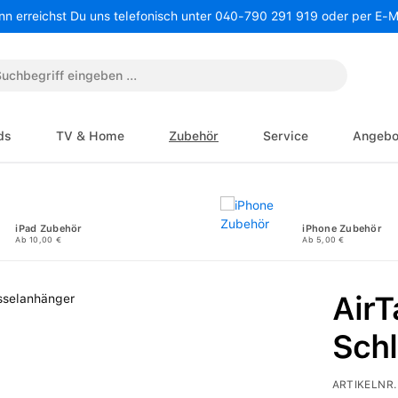
nn erreichst Du uns telefonisch unter 040-790 291 919 oder per E-
ds
TV & Home
Zubehör
Service
Angebo
iPad Zubehör
iPhone Zubehör
Ab 10,00 €
Ab 5,00 €
Air
Sch
ARTIKELNR.