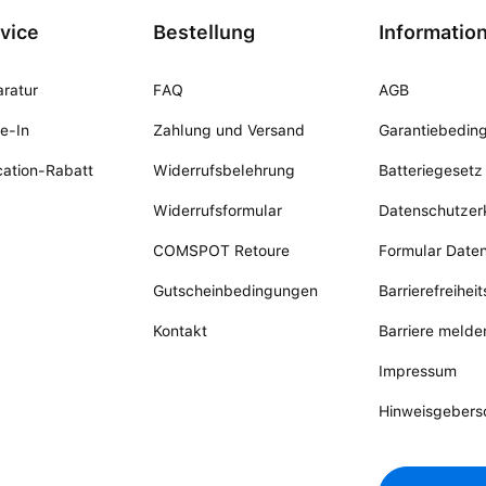
vice
Bestellung
Informatio
ratur
FAQ
AGB
e-In
Zahlung und Versand
Garantiebedin
ation-Rabatt
Widerrufsbelehrung
Batteriegesetz
Widerrufsformular
Datenschutzer
COMSPOT Retoure
Formular Date
Gutscheinbedingungen
Barrierefreihei
Kontakt
Barriere melde
Impressum
Hinweisgebers