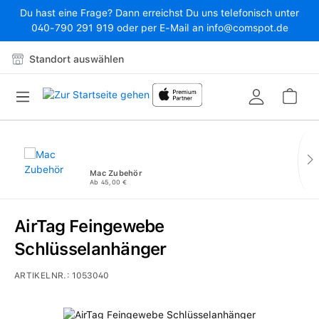
Du hast eine Frage? Dann erreichst Du uns telefonisch unter
Zum Hauptinhalt springen
040-790 291 919 oder per E-Mail an info@comspot.de
Standort auswählen
War
Mac Zubehör
Ab 45,00 €
AirTag Feingewebe
Schlüsselanhänger
ARTIKELNR.:
1053040
Bildergalerie überspringen