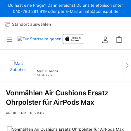
Du hast eine Frage? Dann erreichst Du uns telefonisch unter
Zum Hauptinhalt springen
040-790 291 919 oder per E-Mail an info@comspot.de
Standort auswählen
War
Mac Zubehör
Ab 45,00 €
Vonmählen Air Cushions Ersatz
Ohrpolster für AirPods Max
ARTIKELNR.:
1053567
Bildergalerie überspringen