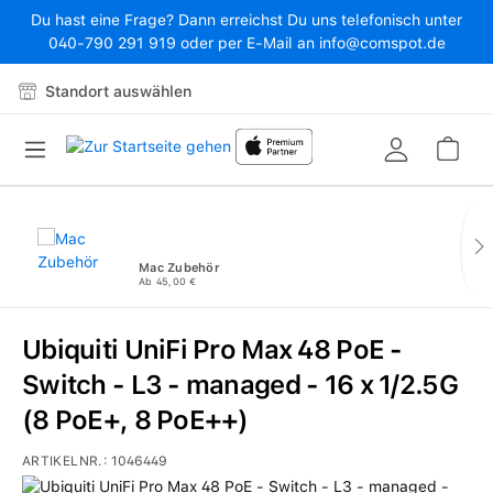
Du hast eine Frage? Dann erreichst Du uns telefonisch unter
Zum Hauptinhalt springen
040-790 291 919 oder per E-Mail an info@comspot.de
Standort auswählen
War
Mac Zubehör
Ab 45,00 €
Ubiquiti UniFi Pro Max 48 PoE -
Switch - L3 - managed - 16 x 1/2.5G
(8 PoE+, 8 PoE++)
ARTIKELNR.:
1046449
Bildergalerie überspringen