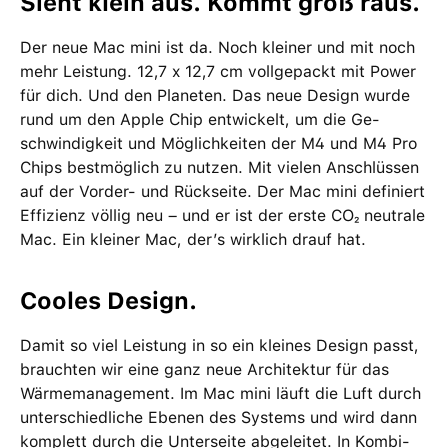
Sieht klein aus. Kommt groß raus.
Der neue Mac mini ist da. Noch kleiner und mit noch
mehr Leistung. 12,7 x 12,7 cm voll­gepackt mit Power
für dich. Und den Planeten. Das neue Design wurde
rund um den Apple Chip ent­wi­ckelt, um die Ge­
schwin­dig­keit und Möglich­keiten der M4 und M4 Pro
Chips bestmög­lich zu nutzen. Mit vielen Anschlüssen
auf der Vorder- und Rück­seite. Der Mac mini definiert
Effizienz völlig neu – und er ist der erste CO₂ neutrale
Mac. Ein kleiner Mac, der’s wirklich drauf hat.
Cooles Design.
Damit so viel Leistung in so ein kleines Design passt,
brauchten wir eine ganz neue Archi­tektur für das
Wärme­management­. Im Mac mini läuft die Luft durch
unter­schied­liche Ebenen des Systems und wird dann
komplett durch die Unterseite abgeleitet. In Kombi­