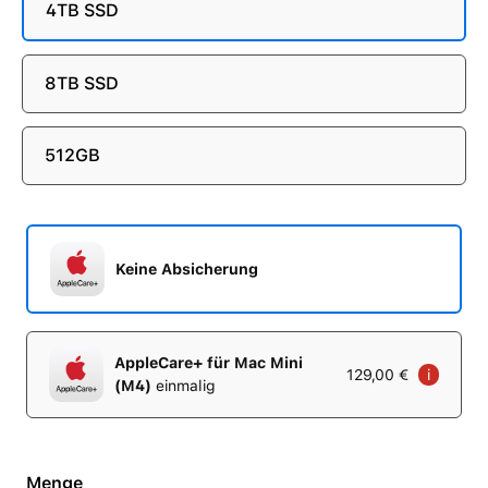
4TB SSD
8TB SSD
512GB
Keine Absicherung
AppleCare+ für Mac Mini
129,00 €
i
(M4)
einmalig
Menge