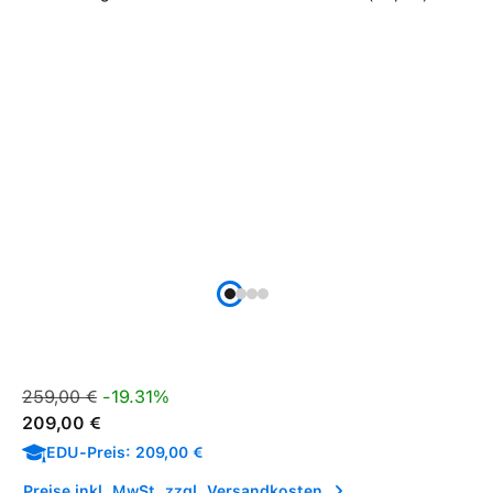
Verkaufspreis:
Regulärer Preis:
259,00 €
-19.31%
209,00 €
EDU-Preis: 209,00 €
Preise inkl. MwSt. zzgl. Versandkosten