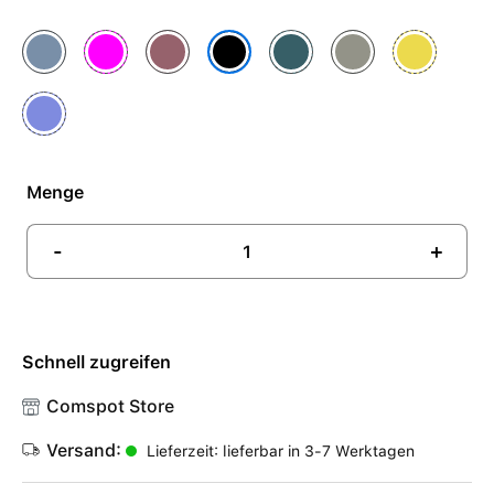
Denim
Fuchsia
Pflaume
Seegrün
Steingrau
Sternfrucht
Schwarz
Ultramarin
Menge
-
+
Schnell zugreifen
Comspot Store
Versand:
Lieferzeit: lieferbar in 3-7 Werktagen