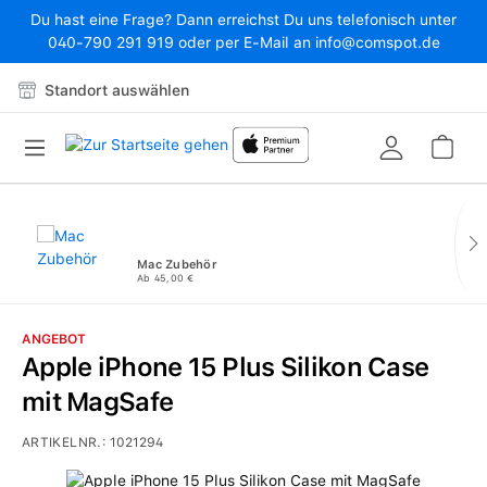
Du hast eine Frage? Dann erreichst Du uns telefonisch unter
Zum Hauptinhalt springen
040-790 291 919 oder per E-Mail an info@comspot.de
Standort auswählen
War
Mac Zubehör
Ab 45,00 €
ANGEBOT
Apple iPhone 15 Plus Silikon Case
mit MagSafe
ARTIKELNR.:
1021294
Bildergalerie überspringen