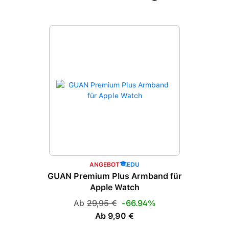
Produktgalerie überspringen
ANGEBOT
EDU
GUAN Premium Plus Armband für
Apple Watch
Regulärer Preis:
Ab
29,95 €
-66.94%
Verkaufspreis:
Ab 9,90 €