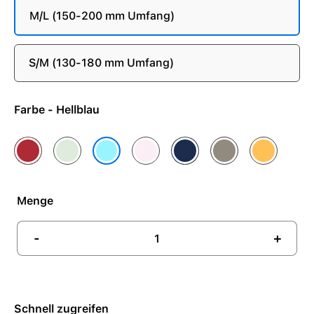
M/L (150-200 mm Umfang)
S/M (130-180 mm Umfang)
Farbe - Hellblau
(PRODUCT)RED
Blassmint
Hellrosa
Sturmblau
Tonbraun
Warmgelb
Hellblau
Menge
-
+
Schnell zugreifen