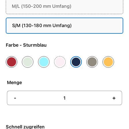
M/L (150-200 mm Umfang)
S/M (130-180 mm Umfang)
Farbe - Sturmblau
(PRODUCT)RED
Blassmint
Hellblau
Hellrosa
Tonbraun
Warmgelb
Sturmblau
Menge
-
+
Schnell zugreifen