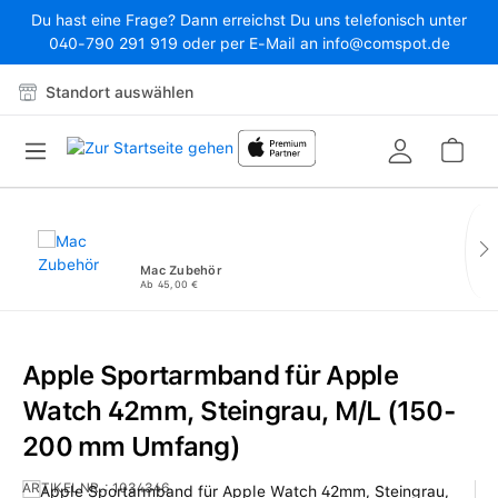
Du hast eine Frage? Dann erreichst Du uns telefonisch unter
Zum Hauptinhalt springen
040-790 291 919 oder per E-Mail an info@comspot.de
Standort auswählen
War
Mac Zubehör
Ab 45,00 €
Apple Sportarmband für Apple
Watch 42mm, Steingrau, M/L (150-
200 mm Umfang)
ARTIKELNR.:
1034346
Bildergalerie überspringen