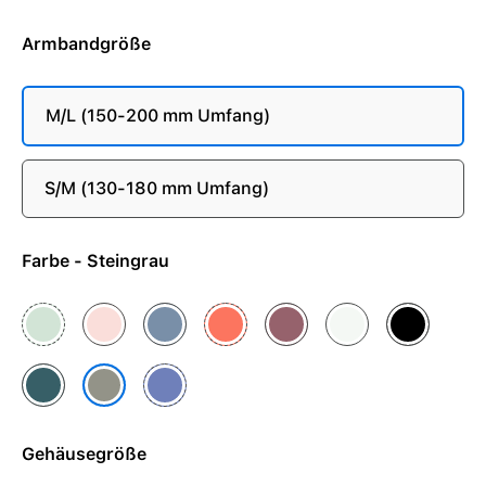
Armbandgröße
M/L (150-200 mm Umfang)
S/M (130-180 mm Umfang)
Farbe - Steingrau
Aquamarin
Blassrosa
Denim
Mandarine
Pflaume
Polarstern
Schwarz
Seegrün
Veilchen
Steingrau
Gehäusegröße