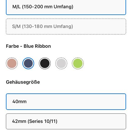
M/L (150-200 mm Umfang)
S/M (130-180 mm Umfang)
Farbe - Blue Ribbon
Alpenglow Pink
Midnight Black
Veiled Grey
Volt Splash
Blue Ribbon
Gehäusegröße
40mm
42mm (Series 10/11)