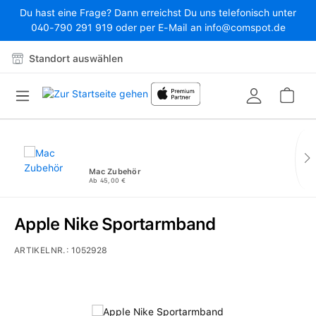
Du hast eine Frage? Dann erreichst Du uns telefonisch unter
Zum Hauptinhalt springen
040-790 291 919 oder per E-Mail an info@comspot.de
Standort auswählen
War
Mac Zubehör
Ab 45,00 €
Apple Nike Sportarmband
ARTIKELNR.:
1052928
Bildergalerie überspringen