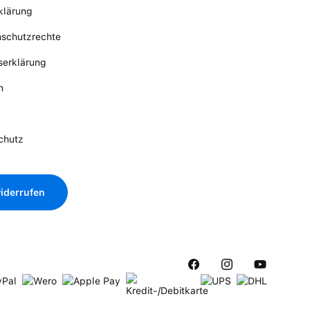
klärung
nschutzrechte
tserklärung
n
chutz
iderrufen