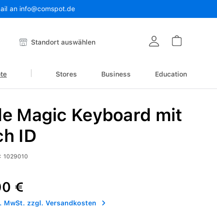
Mail an info@comspot.de
Warenkor
Standort auswählen
te
Stores
Business
Education
le Magic Keyboard mit
ch ID
:
1029010
reis:
00 €
l. MwSt. zzgl. Versandkosten