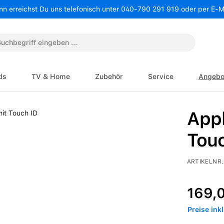
nn erreichst Du uns telefonisch unter 040-790 291 919 oder per E-
ds
TV & Home
Zubehör
Service
Angebo
App
Tou
ARTIKELNR.
Regulärer P
169,
Preise ink