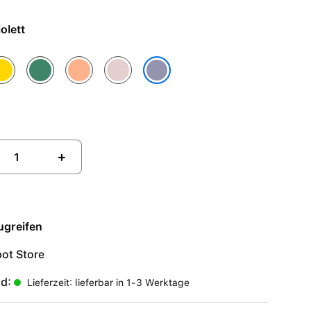
- Violett
lb
Grün
Orange
Rosé
Violett
+
ugreifen
ot Store
nd:
Lieferzeit: lieferbar in 1-3 Werktage