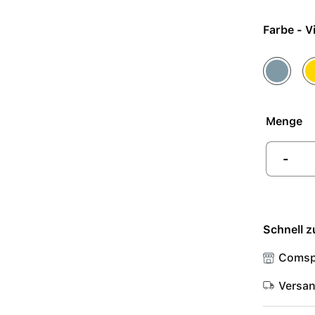
Farbe 
Blau
Ge
Menge
-
Schnell z
Comsp
Versa