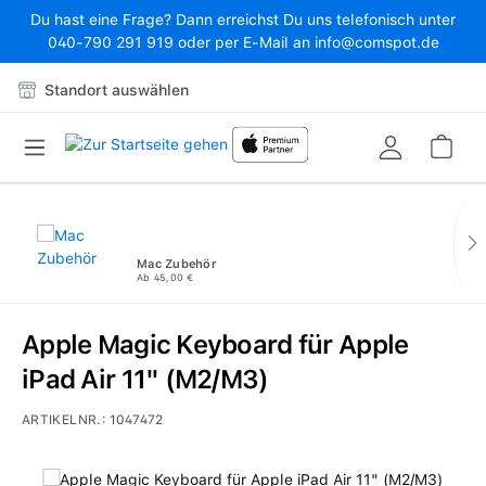
Du hast eine Frage? Dann erreichst Du uns telefonisch unter
Zum Hauptinhalt springen
040-790 291 919 oder per E-Mail an info@comspot.de
Standort auswählen
War
Mac Zubehör
Ab 45,00 €
Apple Magic Keyboard für Apple
iPad Air 11" (M2/M3)
ARTIKELNR.:
1047472
Bildergalerie überspringen