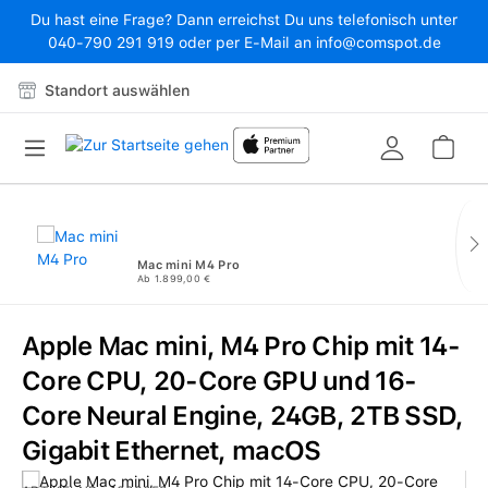
Du hast eine Frage? Dann erreichst Du uns telefonisch unter
Zum Hauptinhalt springen
040-790 291 919 oder per E-Mail an info@comspot.de
Standort auswählen
War
Mac mini M4 Pro
Ab 1.899,00 €
Apple Mac mini, M4 Pro Chip mit 14-
Core CPU, 20-Core GPU und 16-
Core Neural Engine, 24GB, 2TB SSD,
Gigabit Ethernet, macOS
Bildergalerie überspringen