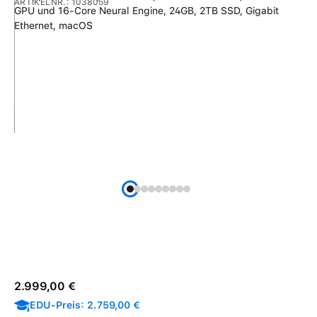
ARTIKELNR.:
1038059
Regulärer Preis:
2.999,00 €
EDU-Preis: 2.759,00 €