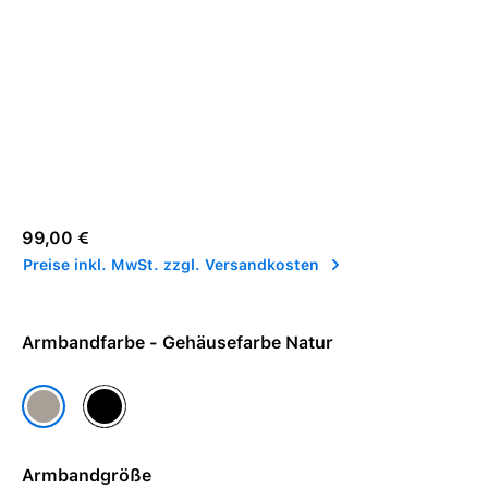
Regulärer Preis:
99,00 €
Preise inkl. MwSt. zzgl. Versandkosten
Armbandfarbe - Gehäusefarbe Natur
Gehäusefarbe Schwarz
Gehäusefarbe Natur
Armbandgröße